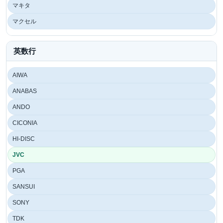
マキタ
マクセル
英数行
AIWA
ANABAS
ANDO
CICONIA
HI-DISC
JVC
PGA
SANSUI
SONY
TDK