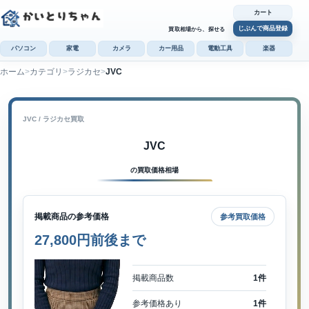
カート
じぶんで商品登録
買取相場から、探せる
パソコン
家電
カメラ
カー用品
電動工具
楽器
ホーム
カテゴリ
ラジカセ
JVC
カ
じぶんで
商品登録
JVC / ラジカセ買取
JVC
の買取価格相場
掲載商品の参考価格
参考買取価格
27,800円前後まで
掲載商品数
1件
参考価格あり
1件