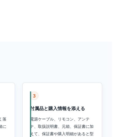
3
付属品と購入情報を添える
く落
電源ケーブル、リモコン、アンテ
緒に
ナ、取扱説明書、元箱、保証書に加
えて、保証書や購入明細があると型