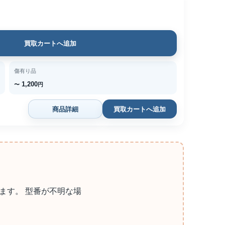
買取カートへ追加
傷有り品
1,200
〜
円
商品詳細
買取カートへ追加
ます。 型番が不明な場