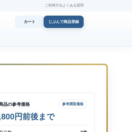
ご利用方法
よくある質問
カート
じぶんで商品登録
カ
じぶん
商品登
商品の参考価格
参考買取価格
7,800円前後まで