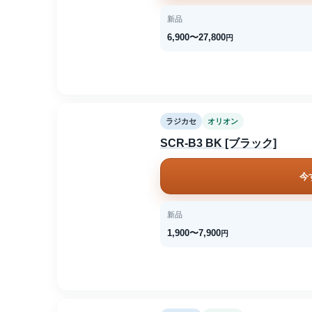
新品
6,900〜27,800
円
ラジカセ
オリオン
SCR-B3 BK [ブラック]
今
新品
1,900〜7,900
円