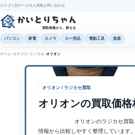
カテゴリ別データ
法人買取
お問い合わせ
買取相場から、探せる
パソコン
家電
カメラ
カー用品
電動工具
楽器
ホーム
カテゴリ
ラジカセ
オリオン
オリオン / ラジカセ買取
オリオン
の買取価格
オリオンのラジカセ買取
情報から比較しやすく整理しています