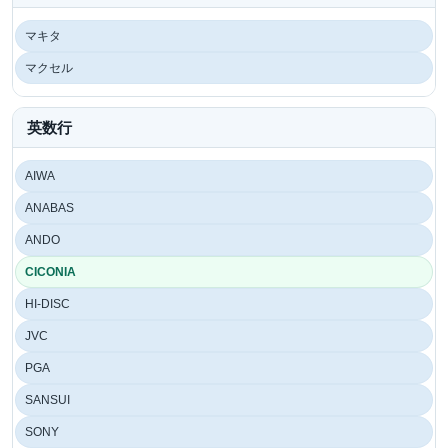
マキタ
マクセル
英数行
AIWA
ANABAS
ANDO
CICONIA
HI-DISC
JVC
PGA
SANSUI
SONY