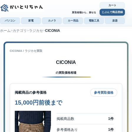
カート
じぶんで商品登録
買取相場から、探せる
パソコン
家電
カメラ
カー用品
電動工具
楽器
ホーム
カテゴリ
ラジカセ
CICONIA
カ
じぶんで
商品登録
CICONIA / ラジカセ買取
CICONIA
の買取価格相場
掲載商品の参考価格
参考買取価格
15,000円前後まで
掲載商品数
1件
参考価格あり
1件