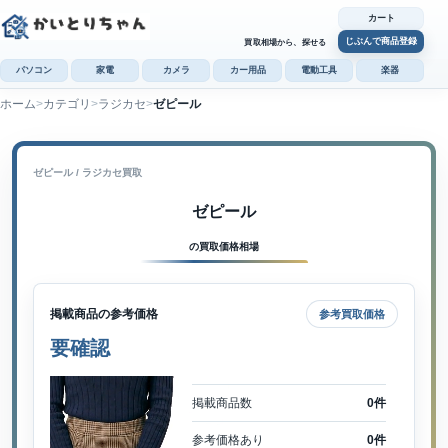
カート
じぶんで商品登録
買取相場から、探せる
パソコン
家電
カメラ
カー用品
電動工具
楽器
ホーム
カテゴリ
ラジカセ
ゼピール
カ
じぶんで
商品登録
ゼピール / ラジカセ買取
ゼピール
の買取価格相場
掲載商品の参考価格
参考買取価格
要確認
掲載商品数
0件
参考価格あり
0件