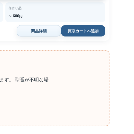
傷有り品
600
〜
円
商品詳細
買取カートへ追加
ます。 型番が不明な場