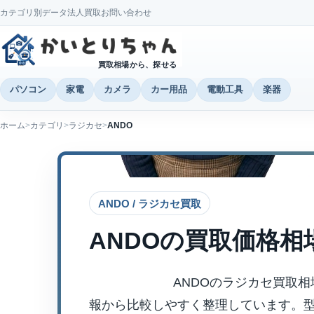
カテゴリ別データ
法人買取
お問い合わせ
買取相場から、探せる
パソコン
家電
カメラ
カー用品
電動工具
楽器
ホーム
カテゴリ
ラジカセ
ANDO
ANDO / ラジカセ買取
ANDO
の買取価格相
ANDOのラジカセ買取
報から比較しやすく整理しています。