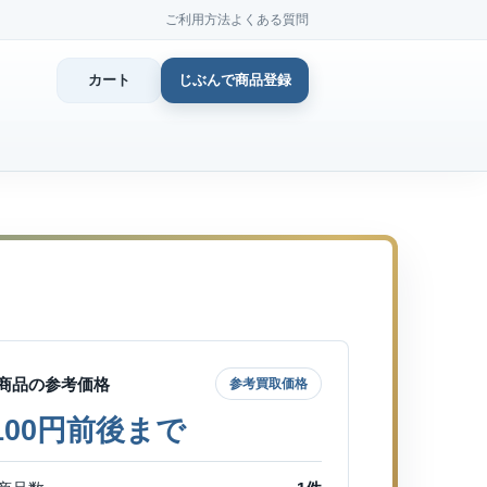
ご利用方法
よくある質問
カート
じぶんで商品登録
カ
じぶん
商品登
商品の参考価格
参考買取価格
,100円前後まで