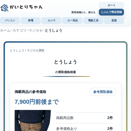
カート
じぶんで商品登録
買取相場から、探せる
パソコン
家電
カメラ
カー用品
電動工具
楽器
ホーム
カテゴリ
ラジカセ
とうしょう
カ
じぶんで
商品登録
とうしょう / ラジカセ買取
とうしょう
の買取価格相場
掲載商品の参考価格
参考買取価格
7,900円前後まで
掲載商品数
2件
参考価格あり
2件