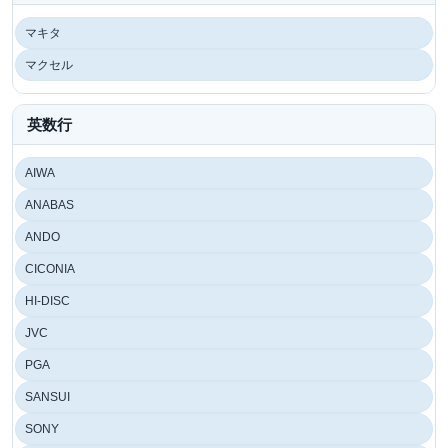
マキタ
マクセル
英数行
AIWA
ANABAS
ANDO
CICONIA
HI-DISC
JVC
PGA
SANSUI
SONY