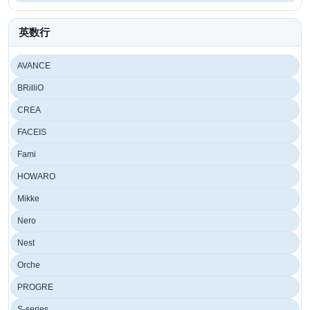
英数行
AVANCE
BRilliO
CREA
FACEIS
Fami
HOWARO
Mikke
Nero
Nest
Orche
PROGRE
S-series