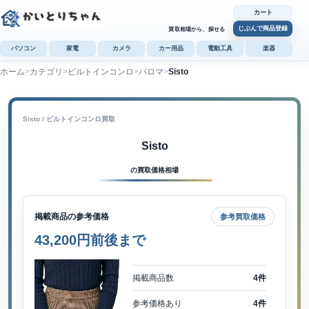
カート
じぶんで商品登録
買取相場から、探せる
パソコン
家電
カメラ
カー用品
電動工具
楽器
ホーム
カテゴリ
ビルトインコンロ
パロマ
Sisto
カ
じぶんで
商品登録
Sisto / ビルトインコンロ買取
Sisto
の買取価格相場
掲載商品の参考価格
参考買取価格
43,200円前後まで
掲載商品数
4件
参考価格あり
4件