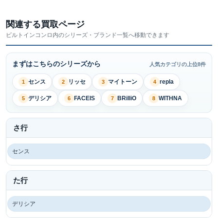
関連する買取ページ
ビルトインコンロ内のシリーズ・ブランド一覧へ移動できます
まずはこちらのシリーズから
人気カテゴリの上位8件
センス
リッセ
マイトーン
repla
1
2
3
4
デリシア
FACEIS
BRilliO
WITHNA
5
6
7
8
さ行
センス
た行
デリシア