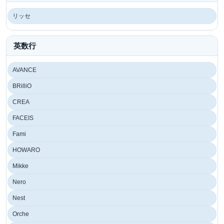
リッセ
英数行
AVANCE
BRilliO
CREA
FACEIS
Fami
HOWARO
Mikke
Nero
Nest
Orche