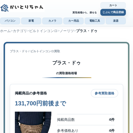
カート
じぶんで商品登録
買取相場から、探せる
パソコン
家電
カメラ
カー用品
電動工具
楽器
ホーム
カテゴリ
ビルトインコンロ
ノーリツ
プラス・ドゥ
カ
じぶんで
商品登録
プラス・ドゥ / ビルトインコンロ買取
プラス・ドゥ
の買取価格相場
掲載商品の参考価格
参考買取価格
131,700円前後まで
掲載商品数
4件
参考価格あり
4件