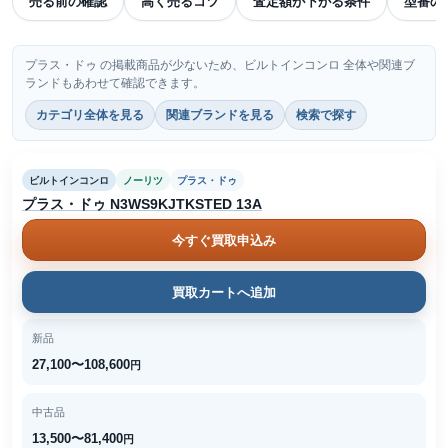
売る前の確認
高く売るコツ
査定額が下がる条件
型番の
プラス・ドゥ の掲載商品が少ないため、ビルトインコンロ 全体や関連ブ
ランドもあわせて確認できます。
カテゴリ全体を見る
関連ブランドを見る
検索で探す
ビルトインコンロ
ノーリツ
プラス・ドゥ
プラス・ドゥ N3WS9KJTKSTED 13A
今すぐ買取申込み
買取カートへ追加
新品
27,100〜108,600
円
中古品
13,500〜81,400
円