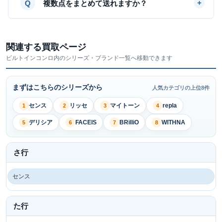
複数点をまとめて送れますか？
関連する買取ページ
ビルトインコンロ内のシリーズ・ブランド一覧へ移動できます
まずはこちらのシリーズから
人気カテゴリの上位8件
センス
リッセ
マイトーン
repla
1
2
3
4
デリシア
FACEIS
BRilliO
WITHNA
5
6
7
8
さ行
センス
た行