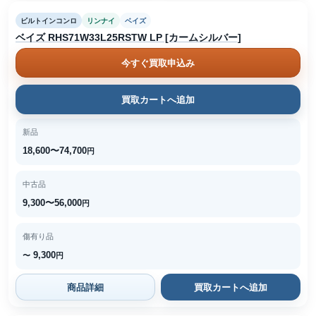
ビルトインコンロ
リンナイ
ベイズ
ベイズ RHS71W33L25RSTW LP [カームシルバー]
今すぐ買取申込み
買取カートへ追加
新品
18,600〜74,700
円
中古品
9,300〜56,000
円
傷有り品
9,300
〜
円
商品詳細
買取カートへ追加