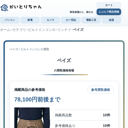
カート
じぶんで商品登録
買取相場から、探せる
パソコン
家電
カメラ
カー用品
電動工具
楽器
ホーム
カテゴリ
ビルトインコンロ
リンナイ
ベイズ
カ
じぶんで
商品登録
ベイズ / ビルトインコンロ買取
ベイズ
の買取価格相場
掲載商品の参考価格
参考買取価格
78,100円前後まで
掲載商品数
10件
参考価格あり
10件