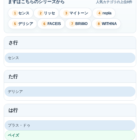
まずはこちらのシリーズから
人気カテゴリの上位8件
センス
リッセ
マイトーン
repla
1
2
3
4
デリシア
FACEIS
BRilliO
WITHNA
5
6
7
8
さ行
センス
た行
デリシア
は行
プラス・ドゥ
ベイズ