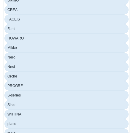
BRilliO
CREA
FACEIS
Fami
HOWARO
Mikke
Nero
Nest
Orche
PROGRE
S-series
Sisto
WITHNA
piatto