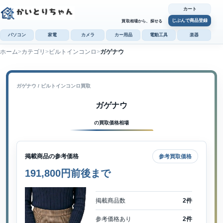
カート
じぶんで商品登録
買取相場から、探せる
パソコン
家電
カメラ
カー用品
電動工具
楽器
ホーム
カテゴリ
ビルトインコンロ
ガゲナウ
カ
じぶんで
商品登録
ガゲナウ / ビルトインコンロ買取
ガゲナウ
の買取価格相場
掲載商品の参考価格
参考買取価格
191,800円前後まで
掲載商品数
2件
参考価格あり
2件