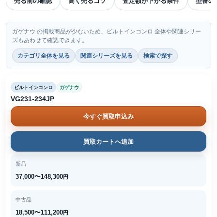
売る前の確認
高く売るコツ
査定額が下がる条件
型番の
ガゲナウ の掲載商品が少ないため、ビルトインコンロ 全体や関連シリー
ズもあわせて確認できます。
カテゴリ全体を見る
関連シリーズを見る
検索で探す
ビルトインコンロ
ガゲナウ
VG231-234JP
今すぐ買取申込み
買取カートへ追加
新品
37,000〜148,300
円
中古品
18,500〜111,200
円