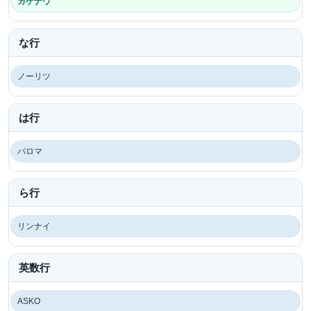
ガゲナウ
な行
ノーリツ
は行
パロマ
ら行
リンナイ
英数行
ASKO