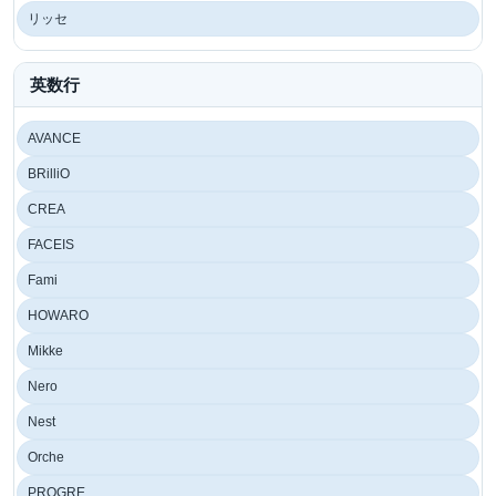
リッセ
英数行
AVANCE
BRilliO
CREA
FACEIS
Fami
HOWARO
Mikke
Nero
Nest
Orche
PROGRE