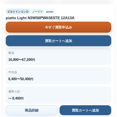
ビルトインコンロ
ノーリツ
piatto
piatto Light N3WS6PWAS6STE 12A13A
今すぐ買取申込み
買取カートへ追加
新品
16,800〜67,200
円
中古品
8,400〜50,400
円
傷有り品
8,400
〜
円
商品詳細
買取カートへ追加