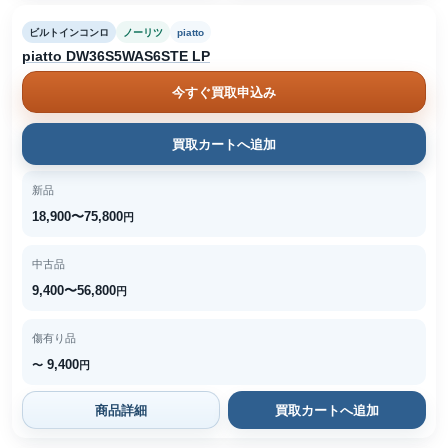
ビルトインコンロ
ノーリツ
piatto
piatto DW36S5WAS6STE LP
今すぐ買取申込み
買取カートへ追加
新品
18,900〜75,800
円
中古品
9,400〜56,800
円
傷有り品
9,400
〜
円
商品詳細
買取カートへ追加