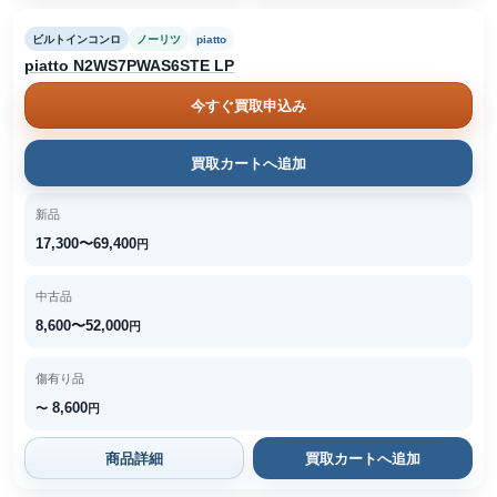
ビルトインコンロ
ノーリツ
piatto
piatto N2WS7PWAS6STE LP
今すぐ買取申込み
買取カートへ追加
新品
17,300〜69,400
円
中古品
8,600〜52,000
円
傷有り品
8,600
〜
円
商品詳細
買取カートへ追加