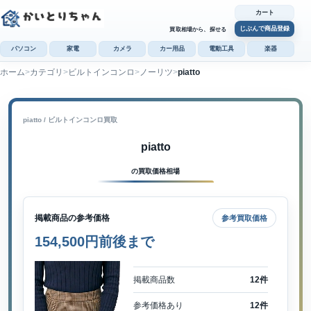
カート
じぶんで商品登録
買取相場から、探せる
パソコン
家電
カメラ
カー用品
電動工具
楽器
ホーム
カテゴリ
ビルトインコンロ
ノーリツ
piatto
カ
じぶんで
商品登録
piatto / ビルトインコンロ買取
piatto
の買取価格相場
掲載商品の参考価格
参考買取価格
154,500円前後まで
掲載商品数
12件
参考価格あり
12件