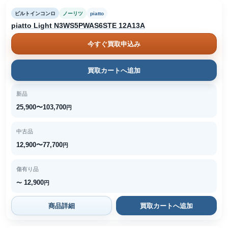
ビルトインコンロ
ノーリツ
piatto
piatto Light N3WS5PWAS6STE 12A13A
今すぐ買取申込み
買取カートへ追加
新品
25,900〜103,700
円
中古品
12,900〜77,700
円
傷有り品
12,900
〜
円
商品詳細
買取カートへ追加