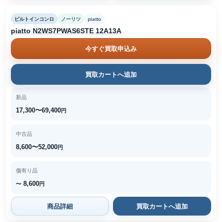
ビルトインコンロ
ノーリツ
piatto
piatto N2WS7PWAS6STE 12A13A
今すぐ買取申込み
買取カートへ追加
新品
17,300〜69,400
円
中古品
8,600〜52,000
円
傷有り品
8,600
〜
円
商品詳細
買取カートへ追加