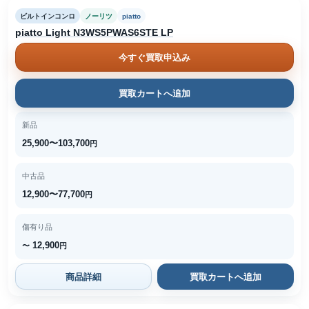
ビルトインコンロ
ノーリツ
piatto
piatto Light N3WS5PWAS6STE LP
今すぐ買取申込み
買取カートへ追加
新品
25,900〜103,700
円
中古品
12,900〜77,700
円
傷有り品
12,900
〜
円
商品詳細
買取カートへ追加