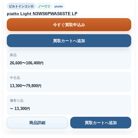
ビルトインコンロ
ノーリツ
piatto
piatto Light N3WS6PWAS6STE LP
今すぐ買取申込み
買取カートへ追加
新品
26,600〜106,400
円
中古品
13,300〜79,800
円
傷有り品
13,300
〜
円
商品詳細
買取カートへ追加