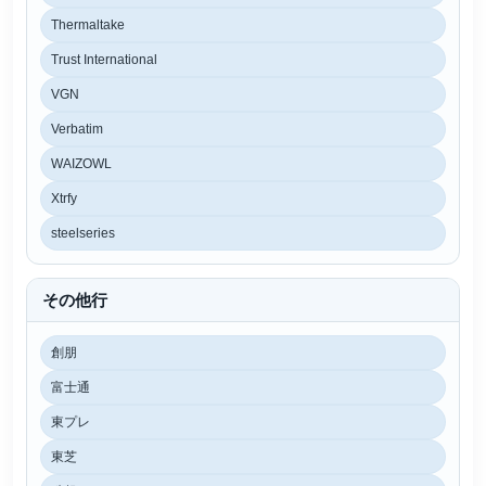
Thermaltake
Trust International
VGN
Verbatim
WAIZOWL
Xtrfy
steelseries
その他行
創朋
富士通
東プレ
東芝