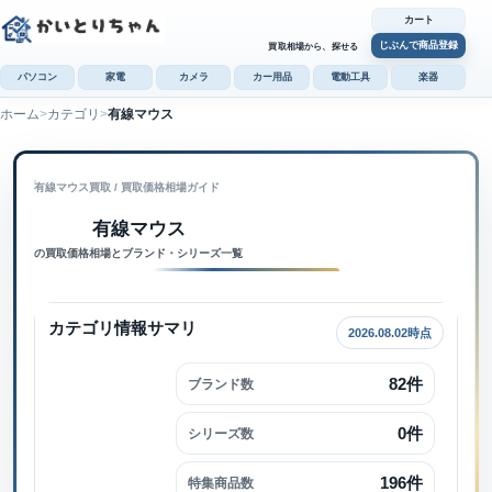
カート
じぶんで商品登録
買取相場から、探せる
パソコン
家電
カメラ
カー用品
電動工具
楽器
ホーム
カテゴリ
有線マウス
カ
じぶんで
有線マウス買取
 / 
買取価格相場ガイド
商品登録
有線マウス内で検索
有線マウス
の買取価格相場とブランド・シリーズ一覧
カテゴリ情報サマリ
2026.08.02時点
82件
ブランド数
0件
シリーズ数
196件
特集商品数