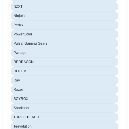
NZXT
Ninjutso
Perixx
PowerColor
Pulsar Gaming Gears
Pwnage
REDRAGON
ROCCAT
Ray
Razer
SCYROX
Sharkoon
TURTLEBEACH
Teevolution