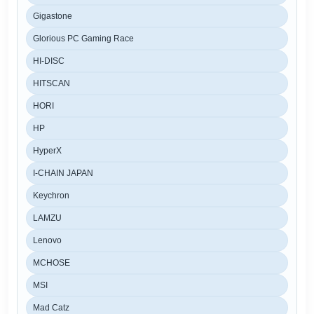
Gigastone
Glorious PC Gaming Race
HI-DISC
HITSCAN
HORI
HP
HyperX
I-CHAIN JAPAN
Keychron
LAMZU
Lenovo
MCHOSE
MSI
Mad Catz