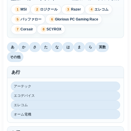
MSI
ロジクール
Razer
エレコム
1
2
3
4
バッファロー
Glorious PC Gaming Race
5
6
Corsair
SCYROX
7
8
あ
か
さ
た
な
は
ま
ら
英数
その他
あ行
アーテック
エコデバイス
エレコム
オーム電機