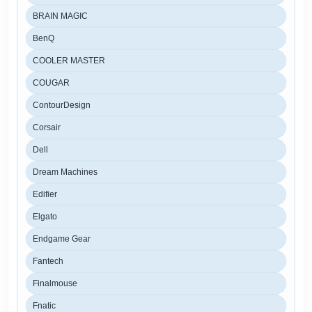
BRAIN MAGIC
BenQ
COOLER MASTER
COUGAR
ContourDesign
Corsair
Dell
Dream Machines
Edifier
Elgato
Endgame Gear
Fantech
Finalmouse
Fnatic