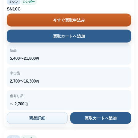
ミシン
シンガー
SN10C
今すぐ買取申込み
買取カートへ追加
新品
5,400〜21,800
円
中古品
2,700〜16,300
円
傷有り品
2,700
〜
円
商品詳細
買取カートへ追加