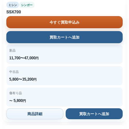
ミシン
シンガー
SSX700
今すぐ買取申込み
買取カートへ追加
新品
11,700〜47,000
円
中古品
5,800〜35,200
円
傷有り品
5,800
〜
円
商品詳細
買取カートへ追加