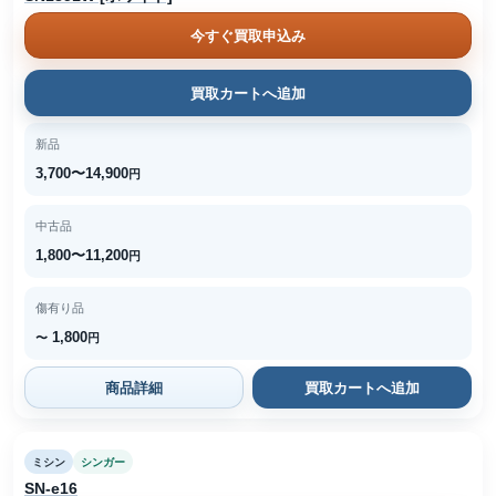
今すぐ買取申込み
買取カートへ追加
新品
3,700〜14,900
円
中古品
1,800〜11,200
円
傷有り品
1,800
〜
円
商品詳細
買取カートへ追加
ミシン
シンガー
SN-e16