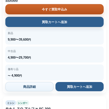
SSX500
今すぐ買取申込み
買取カートへ追加
新品
9,900〜39,600
円
中古品
4,900〜29,700
円
傷有り品
4,900
〜
円
商品詳細
買取カートへ追加
ミシン
シンガー
モナミ ヌウ アルファ SC-300