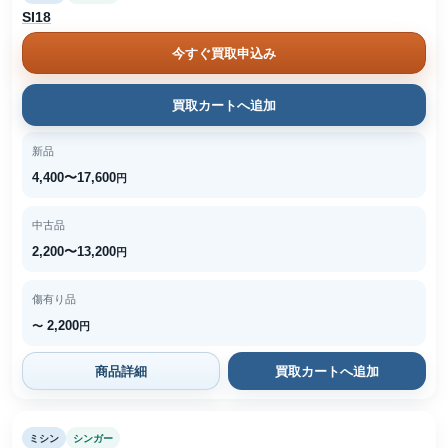
SI18
今すぐ買取申込み
買取カートへ追加
新品
4,400〜17,600
円
中古品
2,200〜13,200
円
傷有り品
2,200
〜
円
商品詳細
買取カートへ追加
ミシン
シンガー