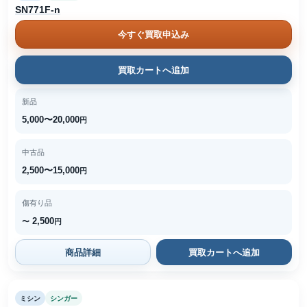
SN771F-n
今すぐ買取申込み
買取カートへ追加
新品
5,000〜20,000
円
中古品
2,500〜15,000
円
傷有り品
2,500
〜
円
商品詳細
買取カートへ追加
ミシン
シンガー