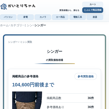
カート
じぶんで商品登録
買取相場から、探せる
パソコン
家電
カメラ
カー用品
電動工具
楽器
ホーム
カテゴリ
ミシン
シンガー
カ
じぶんで
商品登録
シンガー / ミシン買取
シンガー
の買取価格相場
掲載商品の参考価格
参考買取価格
104,600円前後まで
掲載商品数
36件
参考価格あり
36件