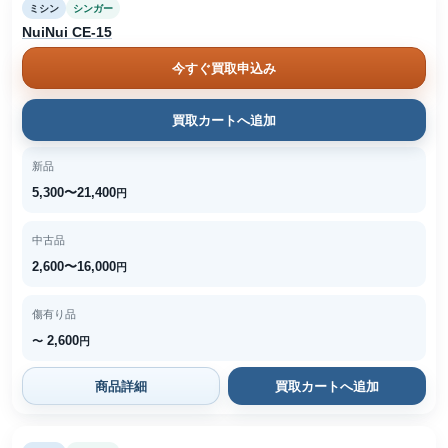
ミシン
シンガー
NuiNui CE-15
今すぐ買取申込み
買取カートへ追加
新品
5,300〜21,400
円
中古品
2,600〜16,000
円
傷有り品
2,600
〜
円
商品詳細
買取カートへ追加