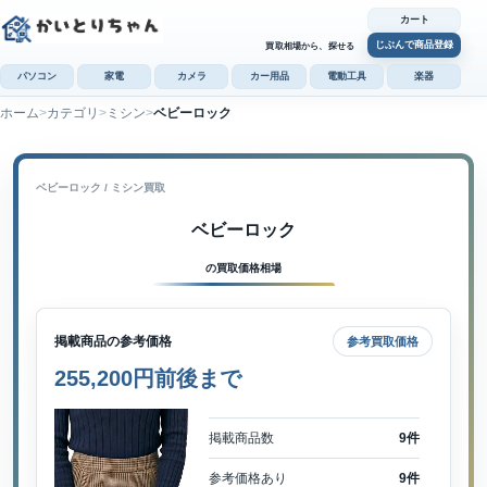
カート
じぶんで商品登録
買取相場から、探せる
パソコン
家電
カメラ
カー用品
電動工具
楽器
ホーム
カテゴリ
ミシン
ベビーロック
カ
じぶんで
商品登録
ベビーロック / ミシン買取
ベビーロック
の買取価格相場
掲載商品の参考価格
参考買取価格
255,200円前後まで
掲載商品数
9件
参考価格あり
9件