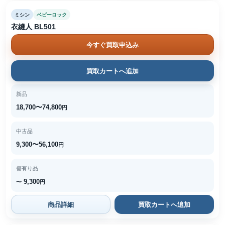
ミシン
ベビーロック
衣縫人 BL501
今すぐ買取申込み
買取カートへ追加
新品
18,700〜74,800
円
中古品
9,300〜56,100
円
傷有り品
9,300
〜
円
商品詳細
買取カートへ追加