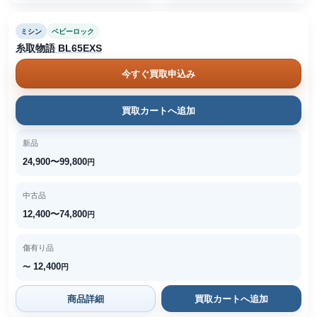
ミシン
ベビーロック
糸取物語 BL65EXS
今すぐ買取申込み
買取カートへ追加
新品
24,900〜99,800
円
中古品
12,400〜74,800
円
傷有り品
12,400
〜
円
商品詳細
買取カートへ追加