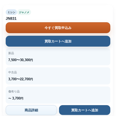
ミシン
ジャノメ
JN831
今すぐ買取申込み
買取カートへ追加
新品
7,500〜30,300
円
中古品
3,700〜22,700
円
傷有り品
3,700
〜
円
商品詳細
買取カートへ追加