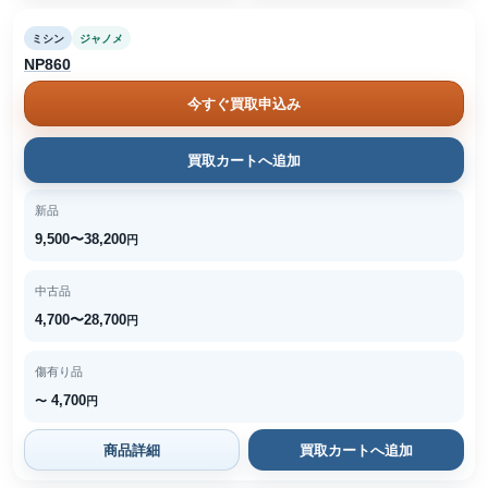
ミシン
ジャノメ
NP860
今すぐ買取申込み
買取カートへ追加
新品
9,500〜38,200
円
中古品
4,700〜28,700
円
傷有り品
4,700
〜
円
商品詳細
買取カートへ追加