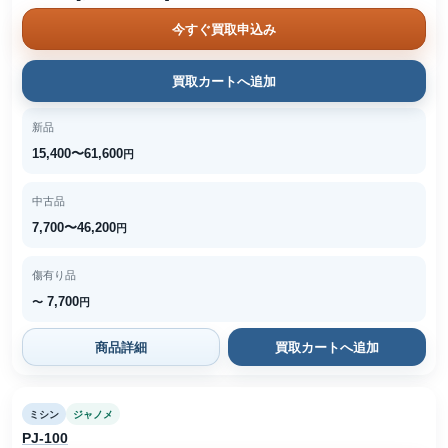
今すぐ買取申込み
買取カートへ追加
新品
15,400〜61,600
円
中古品
7,700〜46,200
円
傷有り品
7,700
〜
円
商品詳細
買取カートへ追加
ミシン
ジャノメ
PJ-100