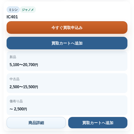
ミシン
ジャノメ
IC401
今すぐ買取申込み
買取カートへ追加
新品
5,100〜20,700
円
中古品
2,500〜15,500
円
傷有り品
2,500
〜
円
商品詳細
買取カートへ追加