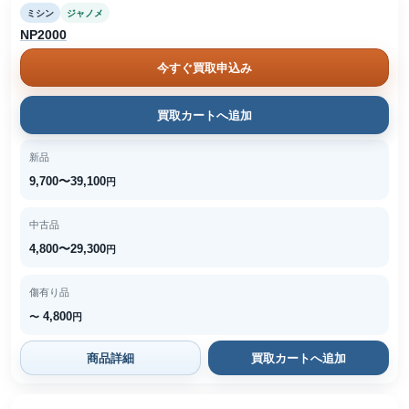
ミシン
ジャノメ
NP2000
今すぐ買取申込み
買取カートへ追加
新品
9,700〜39,100
円
中古品
4,800〜29,300
円
傷有り品
4,800
〜
円
商品詳細
買取カートへ追加