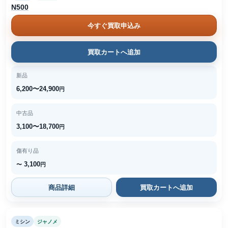
N500
今すぐ買取申込み
買取カートへ追加
新品
6,200〜24,900
円
中古品
3,100〜18,700
円
傷有り品
3,100
〜
円
商品詳細
買取カートへ追加
ミシン
ジャノメ