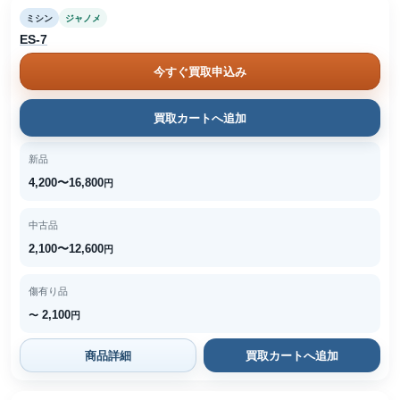
ミシン
ジャノメ
ES-7
今すぐ買取申込み
買取カートへ追加
新品
4,200〜16,800
円
中古品
2,100〜12,600
円
傷有り品
2,100
〜
円
商品詳細
買取カートへ追加