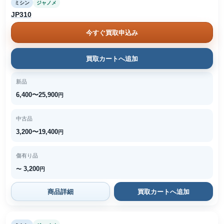
ミシン
ジャノメ
JP310
今すぐ買取申込み
買取カートへ追加
新品
6,400〜25,900
円
中古品
3,200〜19,400
円
傷有り品
3,200
〜
円
商品詳細
買取カートへ追加