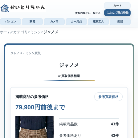
カート
じぶんで商品登録
買取相場から、探せる
パソコン
家電
カメラ
カー用品
電動工具
楽器
ホーム
カテゴリ
ミシン
ジャノメ
カ
じぶんで
商品登録
ジャノメ / ミシン買取
ジャノメ
の買取価格相場
掲載商品の参考価格
参考買取価格
79,900円前後まで
掲載商品数
43件
参考価格あり
43件