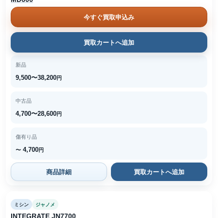
今すぐ買取申込み
買取カートへ追加
新品
9,500〜38,200
円
中古品
4,700〜28,600
円
傷有り品
4,700
〜
円
商品詳細
買取カートへ追加
ミシン
ジャノメ
INTEGRATE JN7700