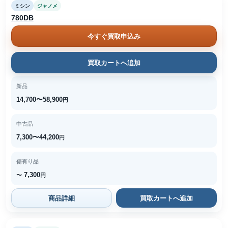
ミシン
ジャノメ
780DB
今すぐ買取申込み
買取カートへ追加
新品
14,700〜58,900
円
中古品
7,300〜44,200
円
傷有り品
7,300
〜
円
商品詳細
買取カートへ追加