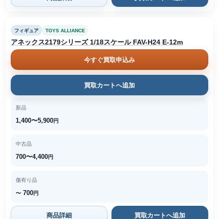
フィギュア
TOYS ALLIANCE
アネックス2179シリーズ 1/18スケール FAV-H24 E-12m
今すぐ買取申込み
買取カートへ追加
新品
1,400〜5,900
円
中古品
700〜4,400
円
傷有り品
700
〜
円
商品詳細
買取カートへ追加