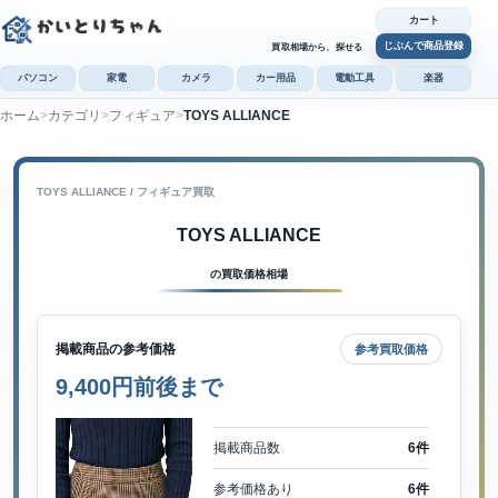
カート
じぶんで商品登録
買取相場から、探せる
パソコン
家電
カメラ
カー用品
電動工具
楽器
ホーム
カテゴリ
フィギュア
TOYS ALLIANCE
カ
じぶんで
商品登録
TOYS ALLIANCE / フィギュア買取
TOYS ALLIANCE
の買取価格相場
掲載商品の参考価格
参考買取価格
9,400円前後まで
掲載商品数
6件
参考価格あり
6件