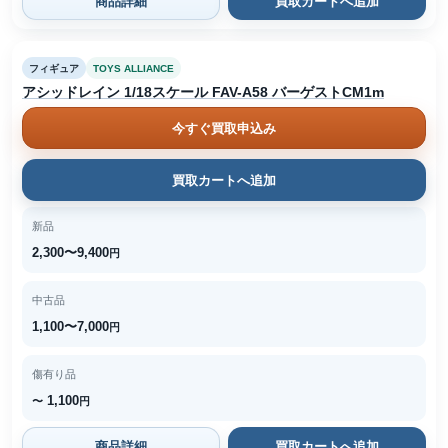
商品詳細
買取カートへ追加
フィギュア
TOYS ALLIANCE
アシッドレイン 1/18スケール FAV-A58 バーゲストCM1m
今すぐ買取申込み
買取カートへ追加
新品
2,300〜9,400
円
中古品
1,100〜7,000
円
傷有り品
1,100
〜
円
商品詳細
買取カートへ追加