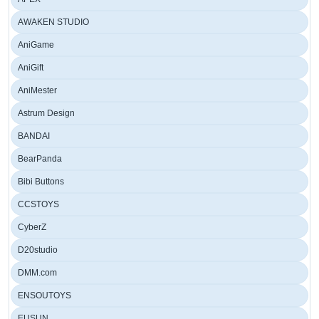
AWAKEN STUDIO
AniGame
AniGift
AniMester
Astrum Design
BANDAI
BearPanda
Bibi Buttons
CCSTOYS
CyberZ
D20studio
DMM.com
ENSOUTOYS
EUSUN