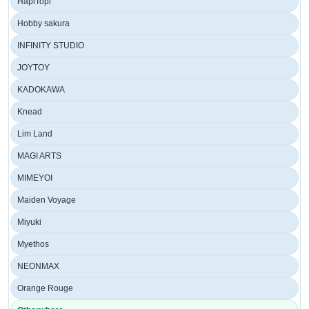
HapiTopi
Hobby sakura
INFINITY STUDIO
JOYTOY
KADOKAWA
Knead
Lim Land
MAGI ARTS
MIMEYOI
Maiden Voyage
Miyuki
Myethos
NEONMAX
Orange Rouge