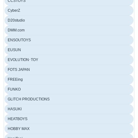
CCSTOYS
CyberZ
D20studio
DMM.com
ENSOUTOYS
EUSUN
EVOLUTION･TOY
FOTS JAPAN
FREEing
FUNKO
GLITCH PRODUCTIONS
HASUKI
HEATBOYS
HOBBY MAX