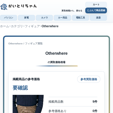
カート
じぶんで商品登録
買取相場から、探せる
パソコン
家電
カメラ
カー用品
電動工具
楽器
ホーム
カテゴリ
フィギュア
Otherwhere
カ
じぶんで
商品登録
Otherwhere / フィギュア買取
Otherwhere
の買取価格相場
掲載商品の参考価格
参考買取価格
要確認
掲載商品数
9件
参考価格あり
0件