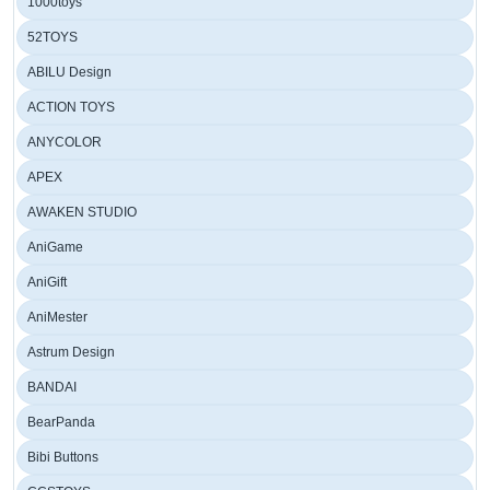
1000toys
52TOYS
ABILU Design
ACTION TOYS
ANYCOLOR
APEX
AWAKEN STUDIO
AniGame
AniGift
AniMester
Astrum Design
BANDAI
BearPanda
Bibi Buttons