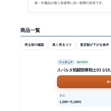
箱・付属品が揃う未使用に近い状態の目安です。
商品一覧
売る前の確認
高く売るコツ
査定額が下がる条件
フィギュア
JOYTOY
スパルタ戦闘部隊戦士03 1/
今
新品
1,200〜5,100
円