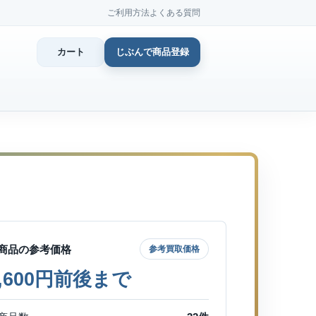
ご利用方法
よくある質問
カート
じぶんで商品登録
カ
じぶん
商品登
商品の参考価格
参考買取価格
5,600円前後まで