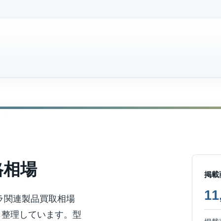
格相場
掲載
1
メラ関連製品買取相場
く整理しています。型