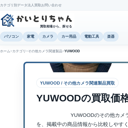
カテゴリ別データ
法人買取
お問い合わせ
買取相場から、探せる
パソコン
家電
カメラ
カー用品
電動工具
楽器
ホーム
カテゴリ
その他カメラ関連製品
YUWOOD
YUWOOD / その他カメラ関連製品買取
YUWOOD
の買取価
YUWOODのその他カ
を、掲載中の商品情報から比較しやす