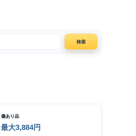
検索
傷あり品
最大3,884円