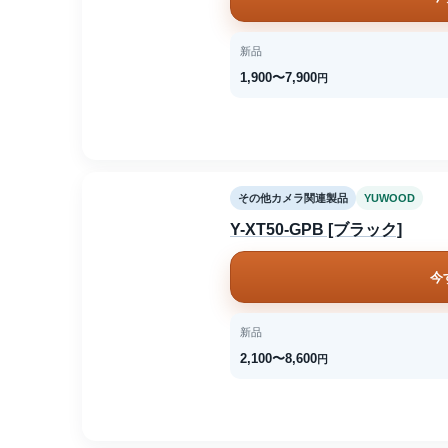
新品
1,900〜7,900
円
その他カメラ関連製品
YUWOOD
Y-XT50-GPB [ブラック]
今
新品
2,100〜8,600
円