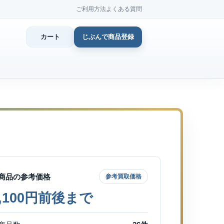
ご利用方法
よくある質問
カート
じぶんで商品登録
カ
じぶん
商品登
商品の参考価格
参考買取価格
1,100円前後まで