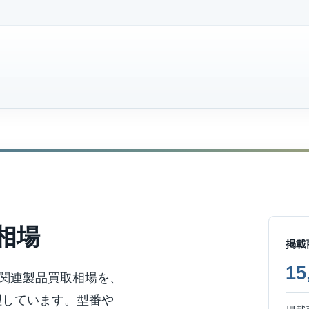
相場
掲載
1
関連製品買取相場を、
理しています。型番や