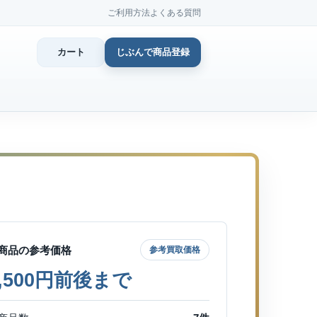
ご利用方法
よくある質問
カート
じぶんで商品登録
カ
じぶん
商品登
商品の参考価格
参考買取価格
5,500円前後まで