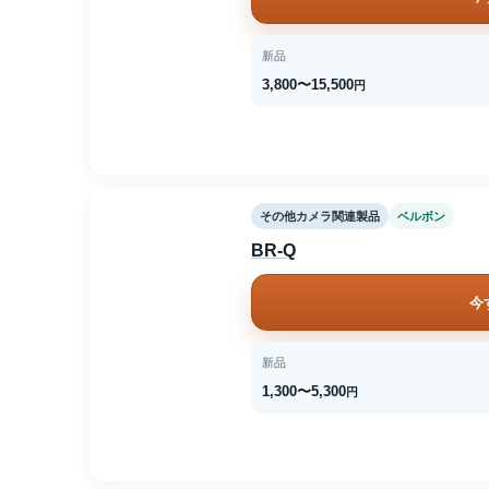
新品
3,800〜15,500
円
その他カメラ関連製品
ベルボン
BR-Q
今
新品
1,300〜5,300
円