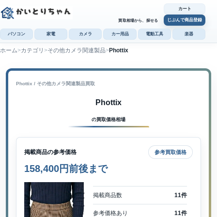
カート
じぶんで商品登録
買取相場から、探せる
パソコン
家電
カメラ
カー用品
電動工具
楽器
ホーム
カテゴリ
その他カメラ関連製品
Phottix
カ
じぶんで
商品登録
Phottix / その他カメラ関連製品買取
Phottix
の買取価格相場
掲載商品の参考価格
参考買取価格
158,400円前後まで
掲載商品数
11件
参考価格あり
11件