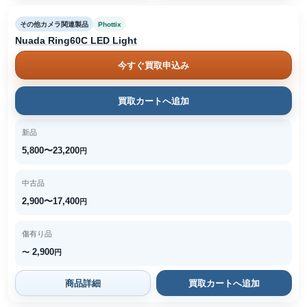
その他カメラ関連製品
Phottix
Nuada Ring60C LED Light
今すぐ買取申込み
買取カートへ追加
新品
5,800〜23,200
円
中古品
2,900〜17,400
円
傷有り品
2,900
〜
円
商品詳細
買取カートへ追加