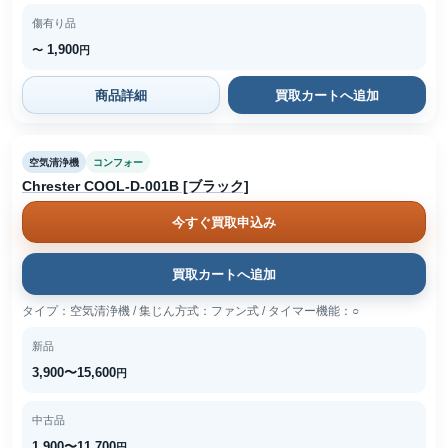
傷有り品
1,900
〜
円
商品詳細
買取カートへ追加
空気清浄機
コンフォー
Chrester COOL-D-001B [ブラック]
今すぐ買取申込み
買取カートへ追加
タイプ：空気清浄機 / 集じん方式：ファン式 / タイマー機能：○
新品
3,900〜15,600
円
中古品
1,900〜11,700
円