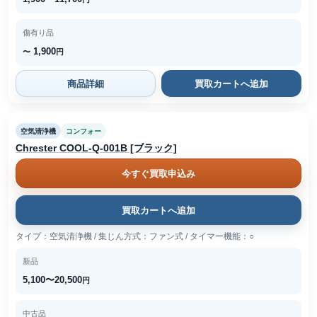
傷有り品
1,900
〜
円
商品詳細
買取カートへ追加
空気清浄機
コンフォー
Chrester COOL-Q-001B [ブラック]
今すぐ買取申込み
買取カートへ追加
タイプ：空気清浄機 / 集じん方式：ファン式 / タイマー機能：○
新品
5,100〜20,500
円
中古品