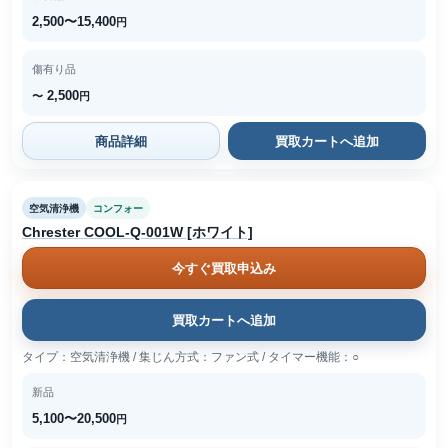
2,500〜15,400
円
傷有り品
2,500
〜
円
商品詳細
買取カートへ追加
空気清浄機
コンフォー
Chrester COOL-Q-001W [ホワイト]
今すぐ買取申込み
買取カートへ追加
タイプ：空気清浄機 / 集じん方式：ファン式 / タイマー機能：○
新品
5,100〜20,500
円