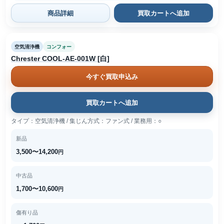
商品詳細
買取カートへ追加
空気清浄機
コンフォー
Chrester COOL-AE-001W [白]
今すぐ買取申込み
買取カートへ追加
タイプ：空気清浄機 / 集じん方式：ファン式 / 業務用：○
新品
3,500〜14,200
円
中古品
1,700〜10,600
円
傷有り品