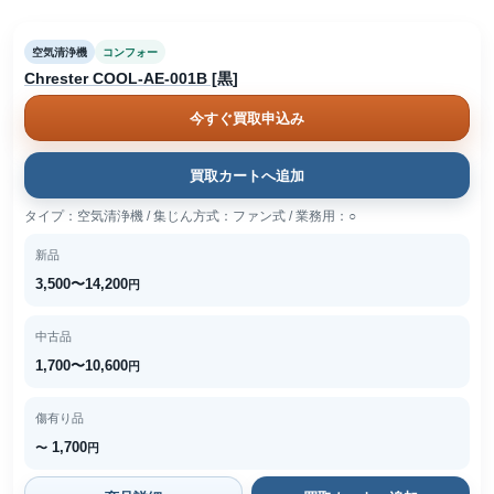
空気清浄機
コンフォー
Chrester COOL-AE-001B [黒]
今すぐ買取申込み
買取カートへ追加
タイプ：空気清浄機 / 集じん方式：ファン式 / 業務用：○
新品
3,500〜14,200
円
中古品
1,700〜10,600
円
傷有り品
1,700
〜
円