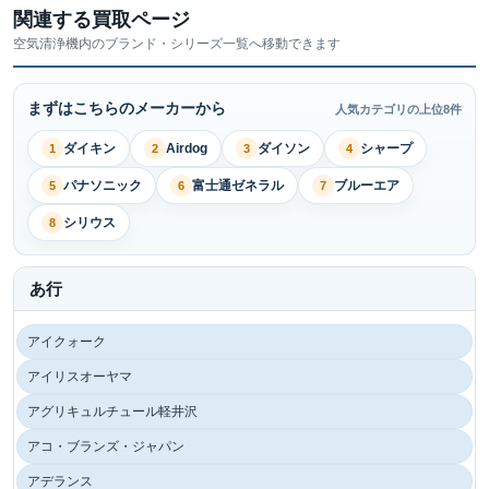
関連する買取ページ
空気清浄機内のブランド・シリーズ一覧へ移動できます
まずはこちらのメーカーから
人気カテゴリの上位8件
ダイキン
Airdog
ダイソン
シャープ
1
2
3
4
パナソニック
富士通ゼネラル
ブルーエア
5
6
7
シリウス
8
あ行
アイクォーク
アイリスオーヤマ
アグリキュルチュール軽井沢
アコ・ブランズ・ジャパン
アデランス