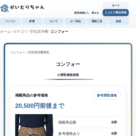
カート
じぶんで商品登録
買取相場から、探せる
パソコン
家電
カメラ
カー用品
電動工具
楽器
ホーム
カテゴリ
空気清浄機
コンフォー
カ
じぶんで
商品登録
コンフォー / 空気清浄機買取
コンフォー
の買取価格相場
掲載商品の参考価格
参考買取価格
20,500円前後まで
掲載商品数
8件
参考価格あり
8件