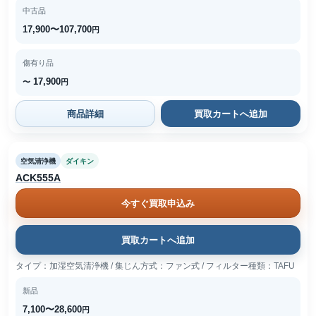
中古品
17,900〜107,700
円
傷有り品
17,900
〜
円
商品詳細
買取カートへ追加
空気清浄機
ダイキン
ACK555A
今すぐ買取申込み
買取カートへ追加
タイプ：加湿空気清浄機 / 集じん方式：ファン式 / フィルター種類：TAFU
新品
7,100〜28,600
円