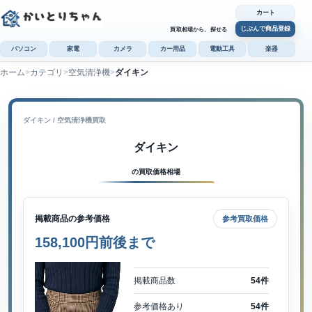
カート
じぶんで商品登録
買取相場から、探せる
パソコン
家電
カメラ
カー用品
電動工具
楽器
ホーム
カテゴリ
空気清浄機
ダイキン
カ
じぶんで
商品登録
ダイキン / 空気清浄機買取
ダイキン
の買取価格相場
掲載商品の参考価格
参考買取価格
158,100円前後まで
掲載商品数
54件
参考価格あり
54件