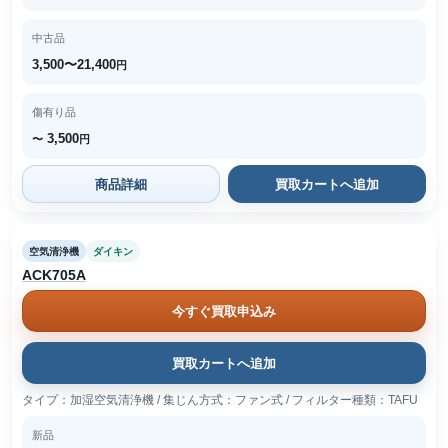
中古品
3,500〜21,400
円
傷有り品
3,500
〜
円
商品詳細
買取カートへ追加
空気清浄機
ダイキン
ACK705A
今すぐ買取申込み
買取カートへ追加
タイプ：加湿空気清浄機 / 集じん方式：ファン式 / フィルター種類：TAFU
新品