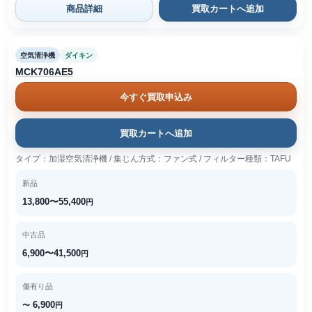
商品詳細
買取カートへ追加
空気清浄機
ダイキン
MCK706AE5
今すぐ買取申込み
買取カートへ追加
タイプ：加湿空気清浄機 / 集じん方式：ファン式 / フィルター種類：TAFU
新品
13,800〜55,400
円
中古品
6,900〜41,500
円
傷有り品
6,900
〜
円