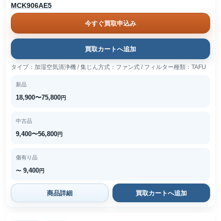
MCK906AE5
今すぐ買取申込み
買取カートへ追加
タイプ：加湿空気清浄機 / 集じん方式：ファン式 / フィルター種類：TAFU
新品
18,900〜75,800
円
中古品
9,400〜56,800
円
傷有り品
9,400
〜
円
商品詳細
買取カートへ追加