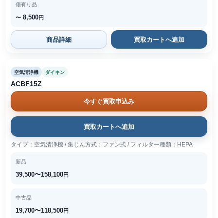
傷有り品
8,500
〜
円
商品詳細
買取カートへ追加
空気清浄機
ダイキン
ACBF15Z
今すぐ買取申込み
買取カートへ追加
タイプ：空気清浄機 / 集じん方式：ファン式 / フィルター種類：HEPA
新品
39,500〜158,100
円
中古品
19,700〜118,500
円