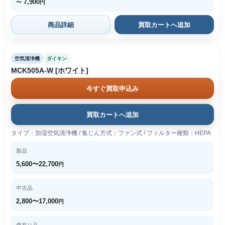
7,900
〜
円
商品詳細
買取カートへ追加
空気清浄機
ダイキン
MCK505A-W [ホワイト]
今すぐ買取申込み
買取カートへ追加
タイプ：加湿空気清浄機 / 集じん方式：ファン式 / フィルター種類：HEPA
新品
5,600〜22,700
円
中古品
2,800〜17,000
円