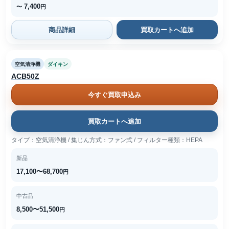
7,400
〜
円
商品詳細
買取カートへ追加
空気清浄機
ダイキン
ACB50Z
今すぐ買取申込み
買取カートへ追加
タイプ：空気清浄機 / 集じん方式：ファン式 / フィルター種類：HEPA
新品
17,100〜68,700
円
中古品
8,500〜51,500
円