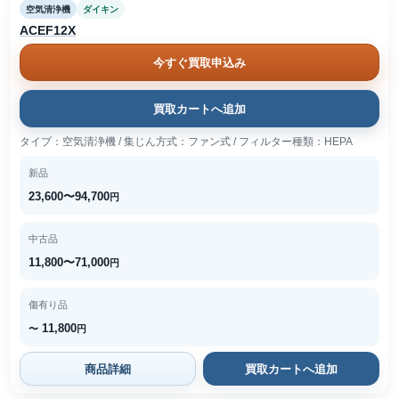
空気清浄機
ダイキン
ACEF12X
今すぐ買取申込み
買取カートへ追加
タイプ：空気清浄機 / 集じん方式：ファン式 / フィルター種類：HEPA
新品
23,600〜94,700
円
中古品
11,800〜71,000
円
傷有り品
11,800
〜
円
商品詳細
買取カートへ追加