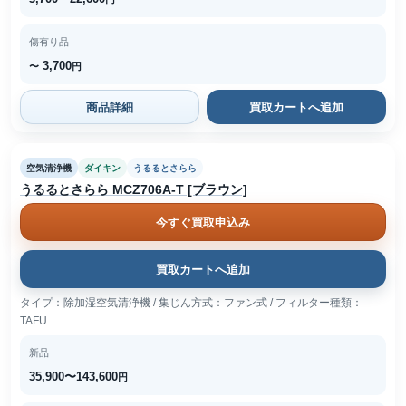
傷有り品
3,700
〜
円
商品詳細
買取カートへ追加
空気清浄機
ダイキン
うるるとさらら
うるるとさらら MCZ706A-T [ブラウン]
今すぐ買取申込み
買取カートへ追加
タイプ：除加湿空気清浄機 / 集じん方式：ファン式 / フィルター種類：
TAFU
新品
35,900〜143,600
円