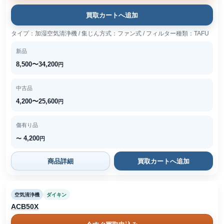
買取カートへ追加
タイプ：加湿空気清浄機 / 集じん方式：ファン式 / フィルター種類：TAFU
新品
8,500〜34,200
円
中古品
4,200〜25,600
円
傷有り品
4,200
〜
円
商品詳細
買取カートへ追加
空気清浄機
ダイキン
ACB50X