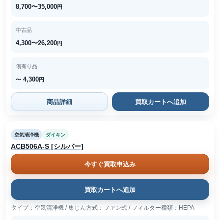
8,700〜35,000
円
中古品
4,300〜26,200
円
傷有り品
4,300
〜
円
商品詳細
買取カートへ追加
空気清浄機
ダイキン
ACB506A-S [シルバー]
今すぐ買取申込み
買取カートへ追加
タイプ：空気清浄機 / 集じん方式：ファン式 / フィルター種類：HEPA