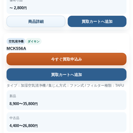
傷有り品
2,800
〜
円
商品詳細
買取カートへ追加
空気清浄機
ダイキン
MCK556A
今すぐ買取申込み
買取カートへ追加
タイプ：加湿空気清浄機 / 集じん方式：ファン式 / フィルター種類：TAFU
新品
8,900〜35,800
円
中古品
4,400〜26,800
円