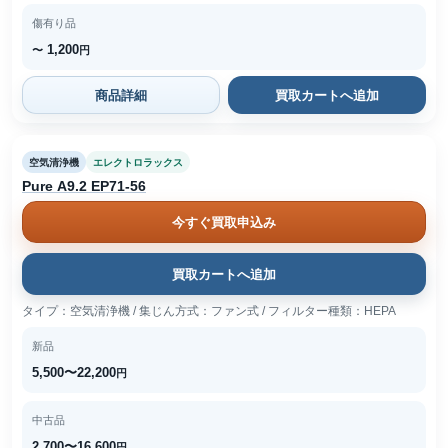
傷有り品
1,200
〜
円
商品詳細
買取カートへ追加
空気清浄機
エレクトロラックス
Pure A9.2 EP71-56
今すぐ買取申込み
買取カートへ追加
タイプ：空気清浄機 / 集じん方式：ファン式 / フィルター種類：HEPA
新品
5,500〜22,200
円
中古品
2,700〜16,600
円