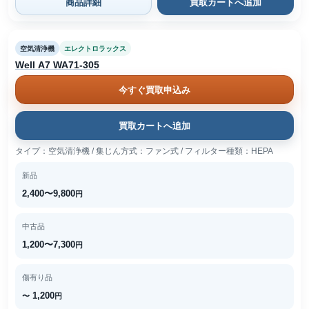
商品詳細
買取カートへ追加
空気清浄機
エレクトロラックス
Well A7 WA71-305
今すぐ買取申込み
買取カートへ追加
タイプ：空気清浄機 / 集じん方式：ファン式 / フィルター種類：HEPA
新品
2,400〜9,800
円
中古品
1,200〜7,300
円
傷有り品
1,200
〜
円