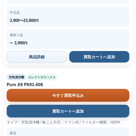
中古品
3,900〜23,800
円
傷有り品
3,900
〜
円
商品詳細
買取カートへ追加
空気清浄機
エレクトロラックス
Pure A9 PA91-606
今すぐ買取申込み
買取カートへ追加
タイプ：空気清浄機 / 集じん方式：ファン式 / フィルター種類：HEPA
新品