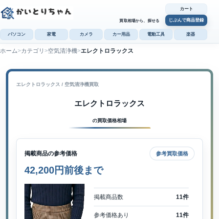
カート
じぶんで商品登録
買取相場から、探せる
パソコン
家電
カメラ
カー用品
電動工具
楽器
ホーム
カテゴリ
空気清浄機
エレクトロラックス
カ
じぶんで
商品登録
エレクトロラックス / 空気清浄機買取
エレクトロラックス
の買取価格相場
掲載商品の参考価格
参考買取価格
42,200円前後まで
掲載商品数
11件
参考価格あり
11件