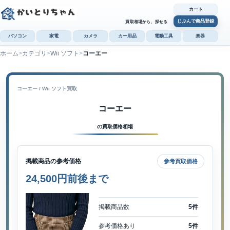
カート
じぶんで商品登録
買取相場から、探せる
パソコン
家電
カメラ
カー用品
電動工具
楽器
ホーム
カテゴリ
Wii ソフト
コーエー
カ
じぶんで
商品登録
コーエー / Wii ソフト買取
コーエー
の買取価格相場
掲載商品の参考価格
参考買取価格
24,500円前後まで
掲載商品数
5件
参考価格あり
5件