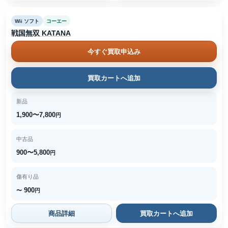
Wii ソフト
コーエー
戦国無双 KATANA
今すぐ買取申込み
買取カートへ追加
新品
1,900〜7,800
円
中古品
900〜5,800
円
傷有り品
900
〜
円
商品詳細
買取カートへ追加