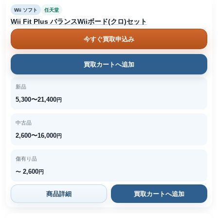
Wii ソフト
任天堂
Wii Fit Plus バランスWiiボード(クロ)セット
今すぐ買取申込み
買取カートへ追加
新品
5,300〜21,400
円
中古品
2,600〜16,000
円
傷有り品
2,600
〜
円
商品詳細
買取カートへ追加