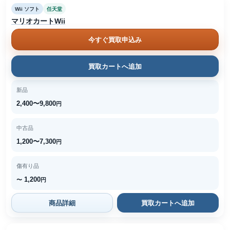
Wii ソフト
任天堂
マリオカートWii
今すぐ買取申込み
買取カートへ追加
新品
2,400〜9,800
円
中古品
1,200〜7,300
円
傷有り品
1,200
〜
円
商品詳細
買取カートへ追加