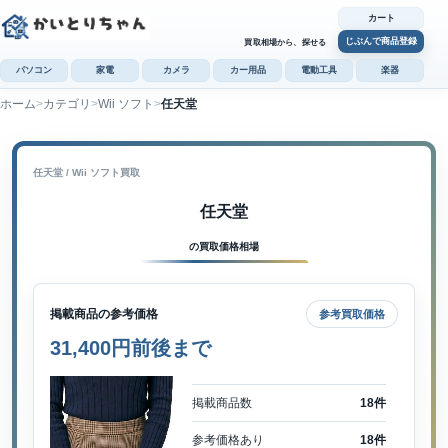
カート
じぶんで商品登録
買取相場から、探せる
パソコン
家電
カメラ
カー用品
電動工具
楽器
ホーム
カテゴリ
Wii ソフト
任天堂
カ
じぶんで
商品登録
任天堂 / Wii ソフト買取
任天堂
の買取価格相場
掲載商品の参考価格
参考買取価格
31,400円前後まで
掲載商品数
18件
参考価格あり
18件