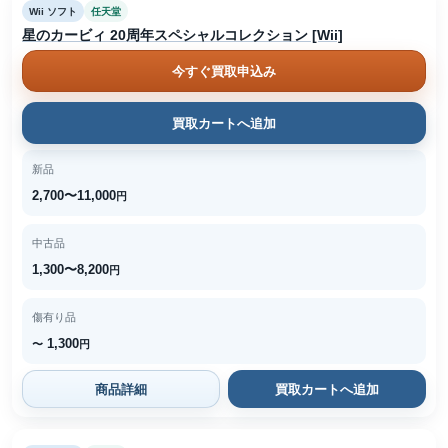
Wii ソフト
任天堂
星のカービィ 20周年スペシャルコレクション [Wii]
今すぐ買取申込み
買取カートへ追加
新品
2,700〜11,000
円
中古品
1,300〜8,200
円
傷有り品
1,300
〜
円
商品詳細
買取カートへ追加