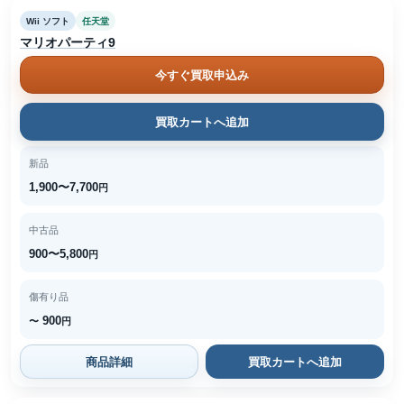
Wii ソフト
任天堂
マリオパーティ9
今すぐ買取申込み
買取カートへ追加
新品
1,900〜7,700
円
中古品
900〜5,800
円
傷有り品
900
〜
円
商品詳細
買取カートへ追加