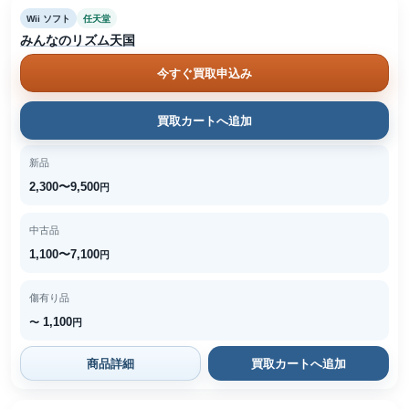
Wii ソフト
任天堂
みんなのリズム天国
今すぐ買取申込み
買取カートへ追加
新品
2,300〜9,500
円
中古品
1,100〜7,100
円
傷有り品
1,100
〜
円
商品詳細
買取カートへ追加