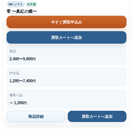
Wii ソフト
任天堂
零 〜眞紅の蝶〜
今すぐ買取申込み
買取カートへ追加
新品
2,400〜9,800
円
中古品
1,200〜7,400
円
傷有り品
1,200
〜
円
商品詳細
買取カートへ追加