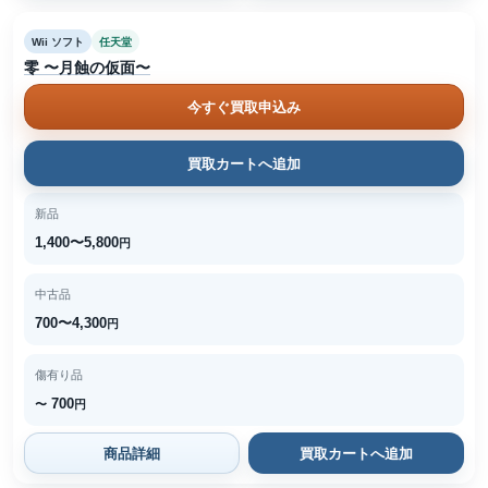
Wii ソフト
任天堂
零 〜月蝕の仮面〜
今すぐ買取申込み
買取カートへ追加
新品
1,400〜5,800
円
中古品
700〜4,300
円
傷有り品
700
〜
円
商品詳細
買取カートへ追加