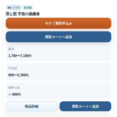
Wii ソフト
任天堂
罪と罰 宇宙の後継者
今すぐ買取申込み
買取カートへ追加
新品
1,700〜7,100
円
中古品
800〜5,300
円
傷有り品
800
〜
円
商品詳細
買取カートへ追加