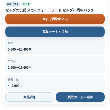
Wii ソフト
任天堂
ゼルダの伝説 スカイウォードソード ゼルダ25周年パック
今すぐ買取申込み
買取カートへ追加
新品
5,800〜23,400
円
中古品
2,900〜17,600
円
傷有り品
2,900
〜
円
商品詳細
買取カートへ追加