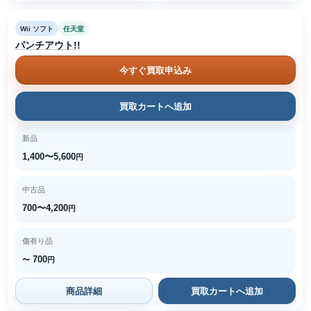
Wii ソフト
任天堂
パンチアウト!!
今すぐ買取申込み
買取カートへ追加
新品
1,400〜5,600
円
中古品
700〜4,200
円
傷有り品
700
〜
円
商品詳細
買取カートへ追加