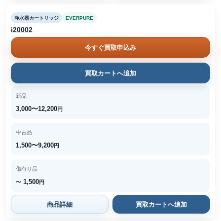
浄水器カートリッジ
EVERPURE
i20002
今すぐ買取申込み
買取カートへ追加
新品
3,000〜12,200
円
中古品
1,500〜9,200
円
傷有り品
1,500
〜
円
商品詳細
買取カートへ追加