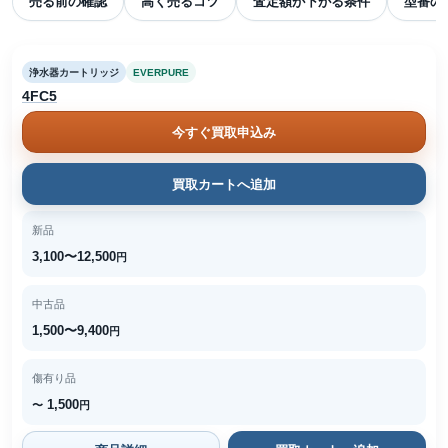
売る前の確認
高く売るコツ
査定額が下がる条件
型番の
浄水器カートリッジ
EVERPURE
4FC5
今すぐ買取申込み
買取カートへ追加
新品
3,100〜12,500
円
中古品
1,500〜9,400
円
傷有り品
1,500
〜
円