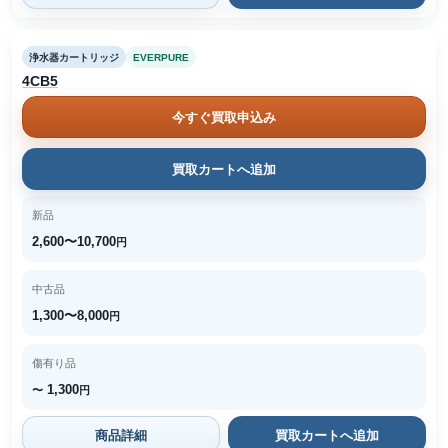
浄水器カートリッジ
EVERPURE
4CB5
今すぐ買取申込み
買取カートへ追加
新品
2,600〜10,700
円
中古品
1,300〜8,000
円
傷有り品
1,300
〜
円
商品詳細
買取カートへ追加