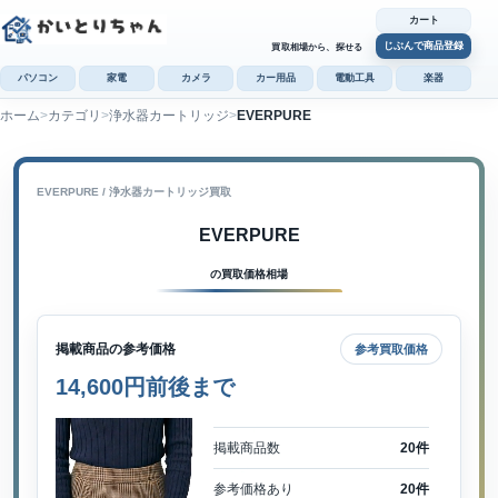
カート
じぶんで商品登録
買取相場から、探せる
パソコン
家電
カメラ
カー用品
電動工具
楽器
ホーム
カテゴリ
浄水器カートリッジ
EVERPURE
カ
じぶんで
商品登録
EVERPURE / 浄水器カートリッジ買取
EVERPURE
の買取価格相場
掲載商品の参考価格
参考買取価格
14,600円前後まで
掲載商品数
20件
参考価格あり
20件