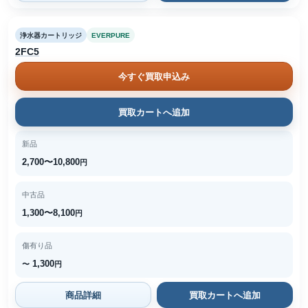
浄水器カートリッジ
EVERPURE
2FC5
今すぐ買取申込み
買取カートへ追加
新品
2,700〜10,800
円
中古品
1,300〜8,100
円
傷有り品
1,300
〜
円
商品詳細
買取カートへ追加