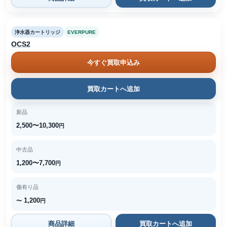
浄水器カートリッジ
EVERPURE
OCS2
今すぐ買取申込み
買取カートへ追加
新品
2,500〜10,300
円
中古品
1,200〜7,700
円
傷有り品
1,200
〜
円
商品詳細
買取カートへ追加