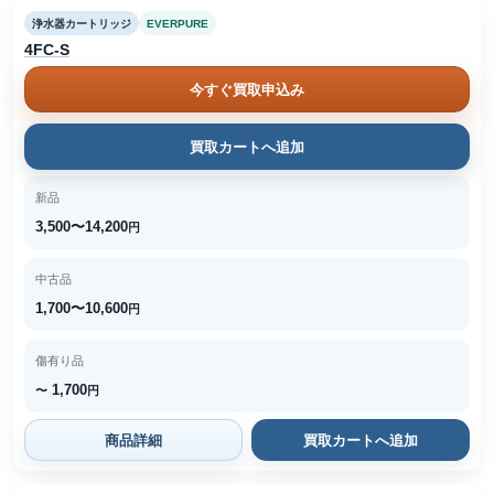
浄水器カートリッジ
EVERPURE
4FC-S
今すぐ買取申込み
買取カートへ追加
新品
3,500〜14,200
円
中古品
1,700〜10,600
円
傷有り品
1,700
〜
円
商品詳細
買取カートへ追加