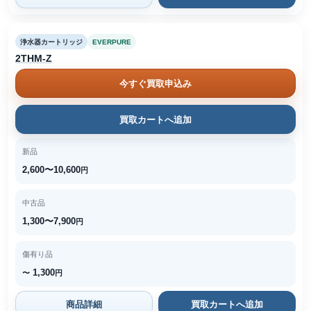
浄水器カートリッジ
EVERPURE
2THM-Z
今すぐ買取申込み
買取カートへ追加
新品
2,600〜10,600
円
中古品
1,300〜7,900
円
傷有り品
1,300
〜
円
商品詳細
買取カートへ追加