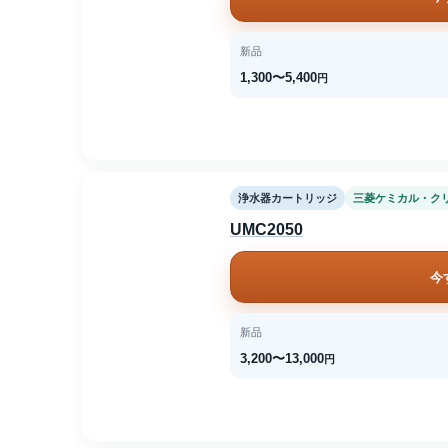
新品
1,300〜5,400
円
浄水器カートリッジ
三菱ケミカル・ク
UMC2050
今
新品
3,200〜13,000
円