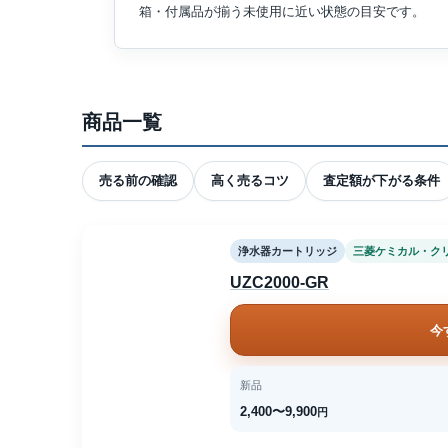
箱・付属品が揃う未使用に近い状態の目安です。
商品一覧
売る前の確認
高く売るコツ
査定額が下がる条件
浄水器カートリッジ
三菱ケミカル・ク
UZC2000-GR
今
新品
2,400〜9,900
円