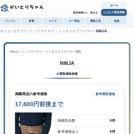
カート
じぶんで商品登録
買取相場から、探せる
パソコン
家電
カメラ
カー用品
電動工具
楽器
ホーム
カテゴリ
ノンフライヤー・ノンオイルフライヤー
NINJA
カ
じぶんで
商品登録
NINJA / ノンフライヤー・ノンオイルフライヤー買取
NINJA
の買取価格相場
掲載商品の参考価格
参考買取価格
17,600円前後まで
掲載商品数
6件
参考価格あり
6件