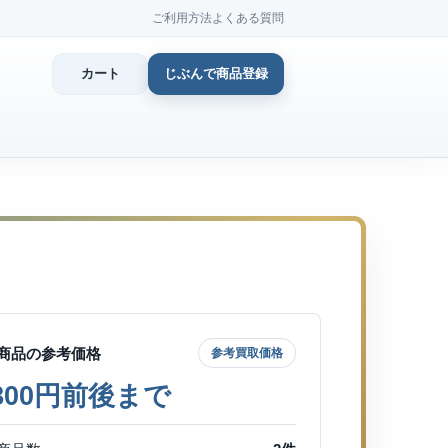
ご利用方法
よくある質問
カート
じぶんで商品登録
カ
じぶん
商品登
商品の参考価格
参考買取価格
,800円前後まで