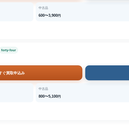
中古品
600〜3,900
円
forty-four
すぐ買取申込み
中古品
800〜5,100
円