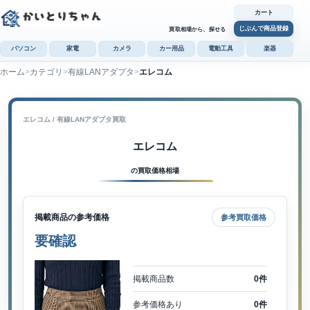
カート
じぶんで商品登録
買取相場から、探せる
パソコン
家電
カメラ
カー用品
電動工具
楽器
ホーム
カテゴリ
有線LANアダプタ
エレコム
カ
じぶんで
商品登録
エレコム / 有線LANアダプタ買取
エレコム
の買取価格相場
掲載商品の参考価格
参考買取価格
要確認
掲載商品数
0件
参考価格あり
0件