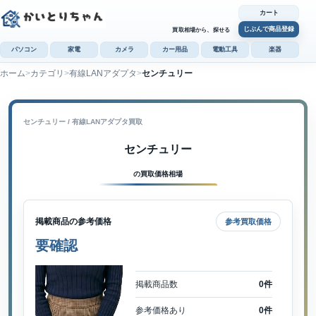
カート
じぶんで商品登録
買取相場から、探せる
パソコン
家電
カメラ
カー用品
電動工具
楽器
ホーム
カテゴリ
有線LANアダプタ
センチュリー
カ
じぶんで
商品登録
センチュリー / 有線LANアダプタ買取
センチュリー
の買取価格相場
掲載商品の参考価格
参考買取価格
要確認
掲載商品数
0件
参考価格あり
0件