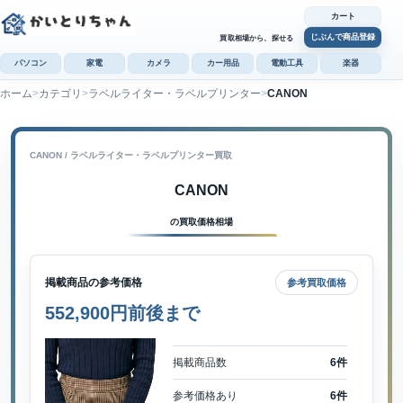
カート
じぶんで商品登録
買取相場から、探せる
パソコン
家電
カメラ
カー用品
電動工具
楽器
ホーム
カテゴリ
ラベルライター・ラベルプリンター
CANON
カ
じぶんで
商品登録
CANON / ラベルライター・ラベルプリンター買取
CANON
の買取価格相場
掲載商品の参考価格
参考買取価格
552,900円前後まで
掲載商品数
6件
参考価格あり
6件