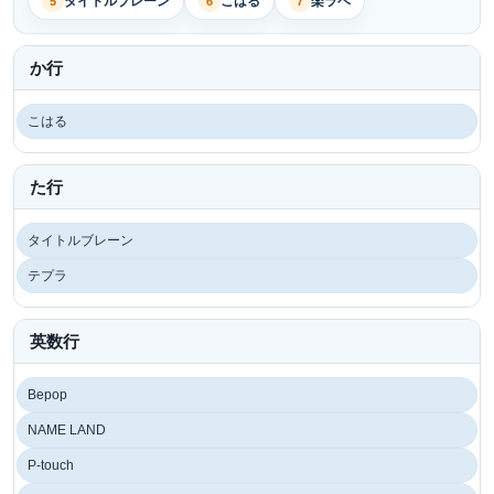
タイトルブレーン
こはる
楽ラベ
5
6
7
か行
こはる
た行
タイトルブレーン
テプラ
英数行
Bepop
NAME LAND
P-touch