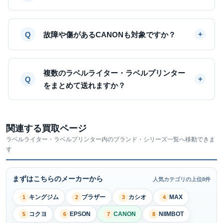
故障や傷があるCANONも対象ですか？
複数のラベルライター・ラベルプリンター
をまとめて送れますか？
関連する買取ページ
ラベルライター・ラベルプリンター内のブランド・シリーズ一覧へ移動できま
す
まずはこちらのメーカーから
人気カテゴリの上位8件
キングジム
ブラザー
カシオ
MAX
1
2
3
4
コクヨ
EPSON
CANON
NIIMBOT
5
6
7
8