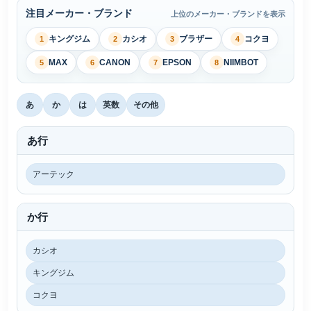
注目メーカー・ブランド
上位のメーカー・ブランドを表示
キングジム
カシオ
ブラザー
コクヨ
1
2
3
4
MAX
CANON
EPSON
NIIMBOT
5
6
7
8
あ
か
は
英数
その他
あ行
アーテック
か行
カシオ
キングジム
コクヨ