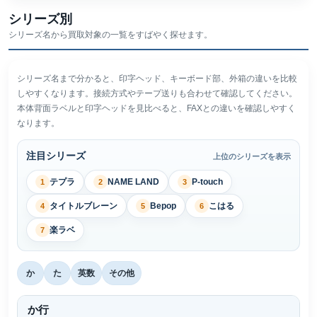
シリーズ別
シリーズ名から買取対象の一覧をすばやく探せます。
シリーズ名まで分かると、印字ヘッド、キーボード部、外箱の違いを比較
しやすくなります。接続方式やテープ送りも合わせて確認してください。
本体背面ラベルと印字ヘッドを見比べると、FAXとの違いを確認しやすく
なります。
注目シリーズ
上位のシリーズを表示
テプラ
NAME LAND
P-touch
1
2
3
タイトルブレーン
Bepop
こはる
4
5
6
楽ラベ
7
か
た
英数
その他
か行