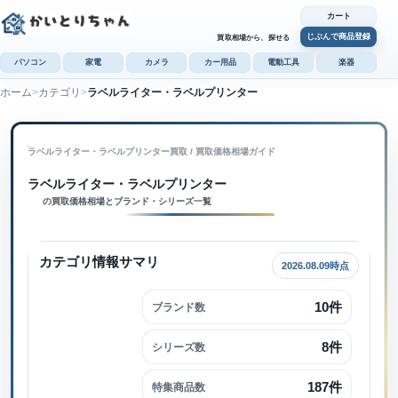
カート
じぶんで商品登録
買取相場から、探せる
パソコン
家電
カメラ
カー用品
電動工具
楽器
ホーム
カテゴリ
ラベルライター・ラベルプリンター
カ
じぶんで
ラベルライター・ラベルプリンター買取
 / 
買取価格相場ガイド
商品登録
ラベルライター・ラベルプリンター内で検索
ラベルライター・ラベルプリンター
の買取価格相場とブランド・シリーズ一覧
カテゴリ情報サマリ
2026.08.09時点
10件
ブランド数
8件
シリーズ数
187件
特集商品数