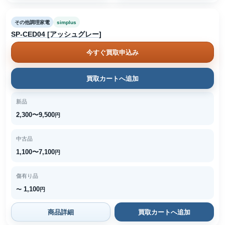
その他調理家電
simplus
SP-CED04 [アッシュグレー]
今すぐ買取申込み
買取カートへ追加
新品
2,300〜9,500
円
中古品
1,100〜7,100
円
傷有り品
1,100
〜
円
商品詳細
買取カートへ追加