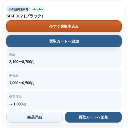
その他調理家電
simplus
SP-FD02 [ブラック]
今すぐ買取申込み
買取カートへ追加
新品
2,100〜8,700
円
中古品
1,000〜6,500
円
傷有り品
1,000
〜
円
商品詳細
買取カートへ追加