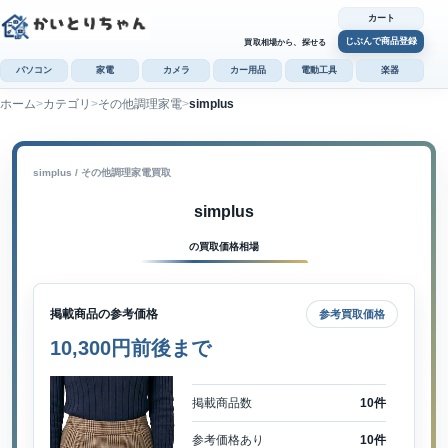
カート
じぶんで商品登録
買取相場から、探せる
パソコン
家電
カメラ
カー用品
電動工具
楽器
ホーム
カテゴリ
その他調理家電
simplus
カ
じぶんで
商品登録
simplus / その他調理家電買取
simplus
の買取価格相場
掲載商品の参考価格
参考買取価格
10,300円前後まで
掲載商品数
10件
参考価格あり
10件