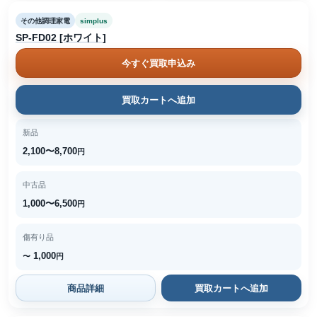
その他調理家電
simplus
SP-FD02 [ホワイト]
今すぐ買取申込み
買取カートへ追加
新品
2,100〜8,700
円
中古品
1,000〜6,500
円
傷有り品
1,000
〜
円
商品詳細
買取カートへ追加