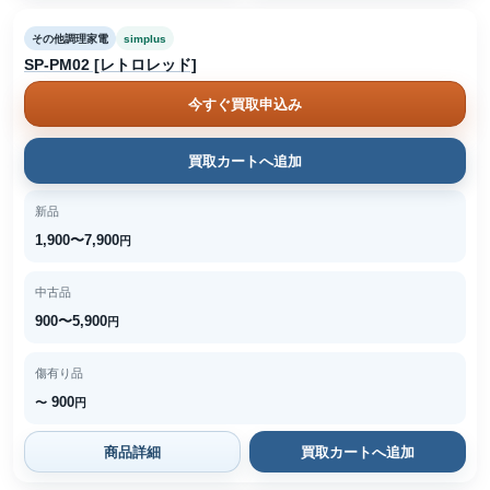
その他調理家電
simplus
SP-PM02 [レトロレッド]
今すぐ買取申込み
買取カートへ追加
新品
1,900〜7,900
円
中古品
900〜5,900
円
傷有り品
900
〜
円
商品詳細
買取カートへ追加