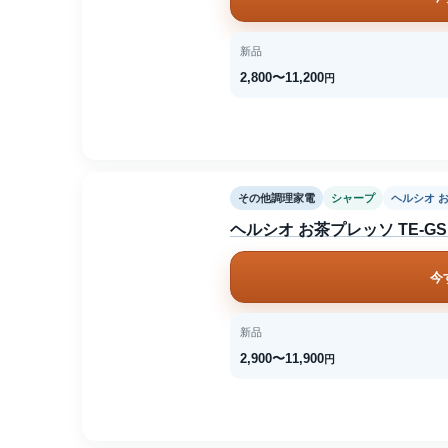
新品
2,800〜11,200
円
その他調理家電
シャープ
ヘルシオ 
ヘルシオ お茶プレッソ TE-GS1
今
新品
2,900〜11,900
円