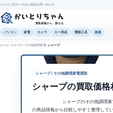
カテゴリ別データ
法人買取
お問い合わせ
買取相場から、探せる
パソコン
家電
カメラ
カー用品
電動工具
楽器
ホーム
カテゴリ
その他調理家電
シャープ
シャープ / その他調理家電買取
シャープ
の買取価格
シャープのその他調理家
の商品情報から比較しやすく整理して