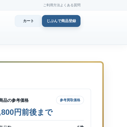
ご利用方法
よくある質問
カート
じぶんで商品登録
カ
じぶん
商品登
商品の参考価格
参考買取価格
6,800円前後まで