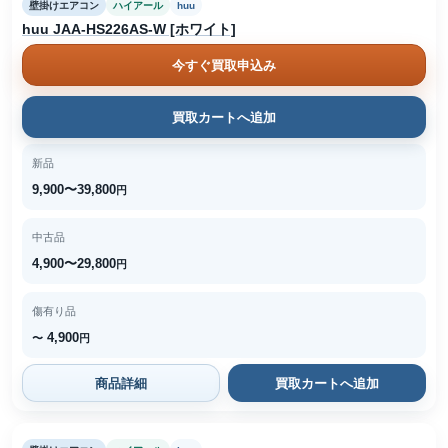
壁掛けエアコン
ハイアール
huu
huu JAA-HS226AS-W [ホワイト]
今すぐ買取申込み
買取カートへ追加
新品
9,900〜39,800
円
中古品
4,900〜29,800
円
傷有り品
4,900
〜
円
商品詳細
買取カートへ追加