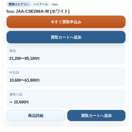
壁掛けエアコン
ハイアール
huu
huu JAA-CSE286A-W [ホワイト]
今すぐ買取申込み
買取カートへ追加
新品
21,200〜85,100
円
中古品
10,600〜63,800
円
傷有り品
10,600
〜
円
商品詳細
買取カートへ追加