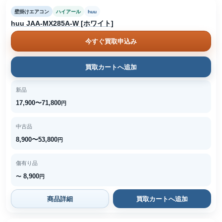
壁掛けエアコン
ハイアール
huu
huu JAA-MX285A-W [ホワイト]
今すぐ買取申込み
買取カートへ追加
新品
17,900〜71,800
円
中古品
8,900〜53,800
円
傷有り品
8,900
〜
円
商品詳細
買取カートへ追加