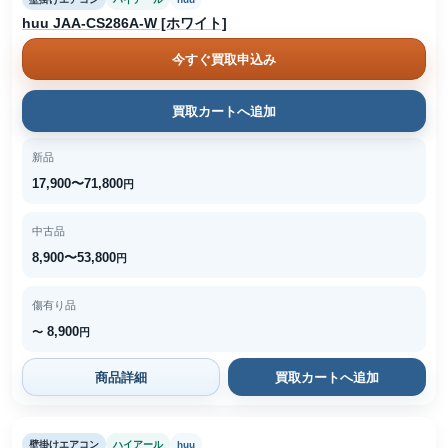
huu JAA-CS286A-W [ホワイト]
今すぐ買取申込み
買取カートへ追加
新品
17,900〜71,800
円
中古品
8,900〜53,800
円
傷有り品
8,900
〜
円
商品詳細
買取カートへ追加
壁掛けエアコン
ハイアール
huu