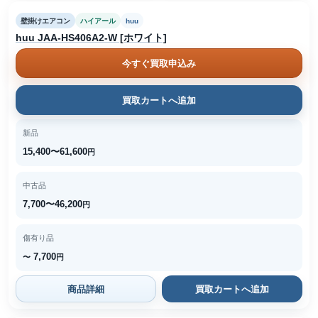
壁掛けエアコン
ハイアール
huu
huu JAA-HS406A2-W [ホワイト]
今すぐ買取申込み
買取カートへ追加
新品
15,400〜61,600
円
中古品
7,700〜46,200
円
傷有り品
7,700
〜
円
商品詳細
買取カートへ追加