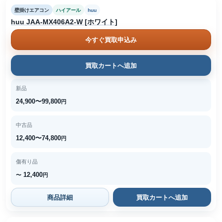
壁掛けエアコン
ハイアール
huu
huu JAA-MX406A2-W [ホワイト]
今すぐ買取申込み
買取カートへ追加
新品
24,900〜99,800
円
中古品
12,400〜74,800
円
傷有り品
12,400
〜
円
商品詳細
買取カートへ追加