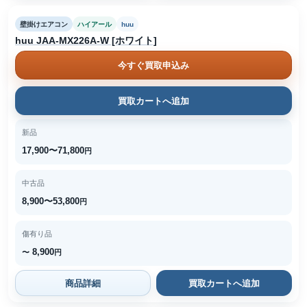
壁掛けエアコン
ハイアール
huu
huu JAA-MX226A-W [ホワイト]
今すぐ買取申込み
買取カートへ追加
新品
17,900〜71,800
円
中古品
8,900〜53,800
円
傷有り品
8,900
〜
円
商品詳細
買取カートへ追加