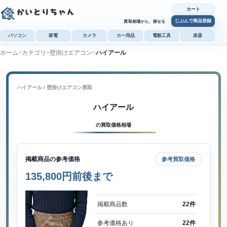
カート
じぶんで商品登録
買取相場から、探せる
パソコン
家電
カメラ
カー用品
電動工具
楽器
ホーム
カテゴリ
壁掛けエアコン
ハイアール
カ
じぶんで
商品登録
ハイアール / 壁掛けエアコン買取
ハイアール
の買取価格相場
掲載商品の参考価格
参考買取価格
135,800円前後まで
掲載商品数
22件
参考価格あり
22件