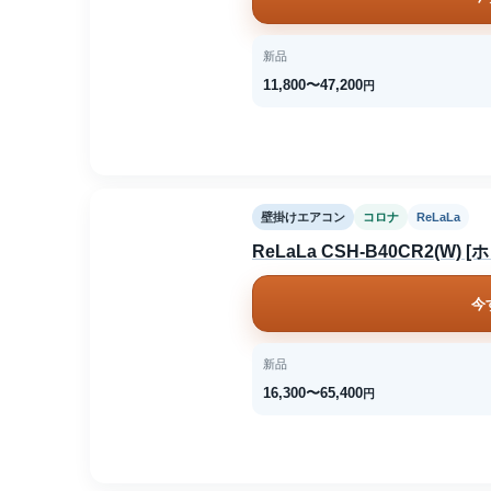
新品
11,800〜47,200
円
壁掛けエアコン
コロナ
ReLaLa
ReLaLa CSH-B40CR2(W) 
今
新品
16,300〜65,400
円