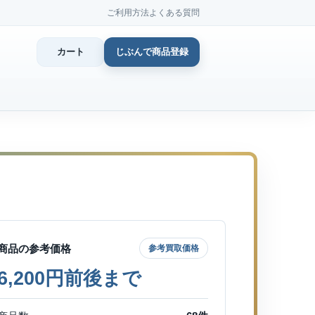
ご利用方法
よくある質問
カート
じぶんで商品登録
カ
じぶん
商品登
商品の参考価格
参考買取価格
46,200円前後まで