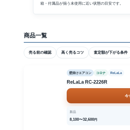
箱・付属品が揃う未使用に近い状態の目安です。
商品一覧
売る前の確認
高く売るコツ
査定額が下がる条件
壁掛けエアコン
コロナ
ReLaLa
ReLaLa RC-2226R
今
新品
8,100〜32,600
円