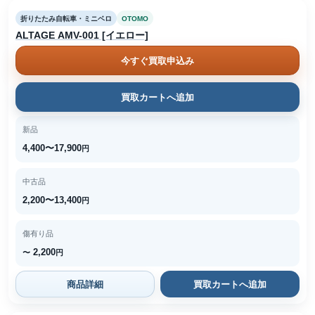
折りたたみ自転車・ミニベロ
OTOMO
ALTAGE AMV-001 [イエロー]
今すぐ買取申込み
買取カートへ追加
新品
4,400〜17,900
円
中古品
2,200〜13,400
円
傷有り品
2,200
〜
円
商品詳細
買取カートへ追加