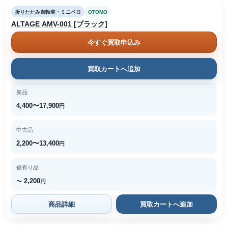
折りたたみ自転車・ミニベロ
OTOMO
ALTAGE AMV-001 [ブラック]
今すぐ買取申込み
買取カートへ追加
新品
4,400〜17,900
円
中古品
2,200〜13,400
円
傷有り品
2,200
〜
円
商品詳細
買取カートへ追加