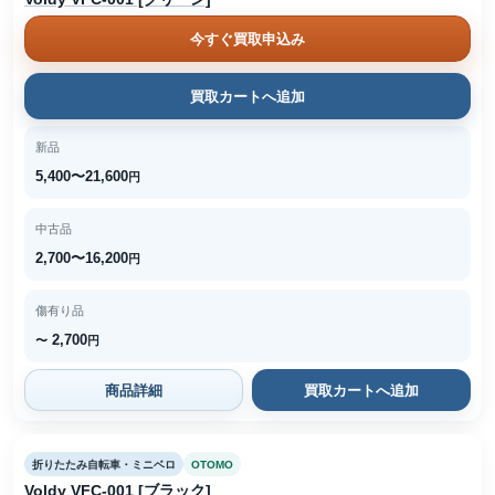
今すぐ買取申込み
買取カートへ追加
新品
5,400〜21,600
円
中古品
2,700〜16,200
円
傷有り品
2,700
〜
円
商品詳細
買取カートへ追加
折りたたみ自転車・ミニベロ
OTOMO
Voldy VFC-001 [ブラック]