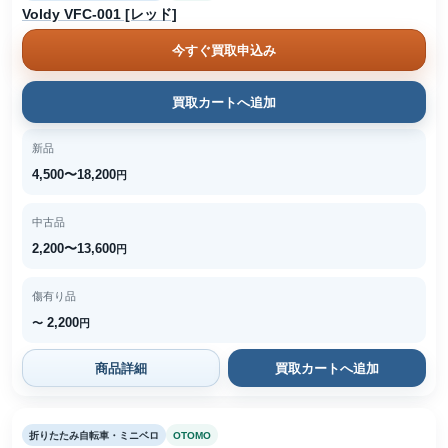
Voldy VFC-001 [レッド]
今すぐ買取申込み
買取カートへ追加
新品
4,500〜18,200
円
中古品
2,200〜13,600
円
傷有り品
2,200
〜
円
商品詳細
買取カートへ追加
折りたたみ自転車・ミニベロ
OTOMO