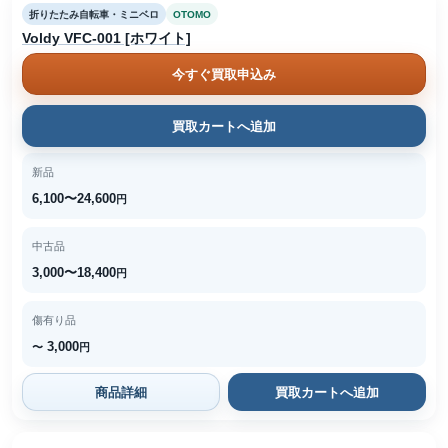
折りたたみ自転車・ミニベロ
OTOMO
Voldy VFC-001 [ホワイト]
今すぐ買取申込み
買取カートへ追加
新品
6,100〜24,600
円
中古品
3,000〜18,400
円
傷有り品
3,000
〜
円
商品詳細
買取カートへ追加