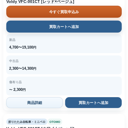
Voldy VFC-001CT [レッド×ベージュ]
今すぐ買取申込み
買取カートへ追加
新品
4,700〜19,100
円
中古品
2,300〜14,300
円
傷有り品
2,300
〜
円
商品詳細
買取カートへ追加
折りたたみ自転車・ミニベロ
OTOMO