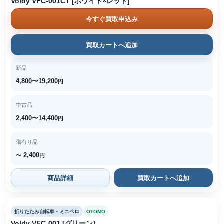
Voldy VFC-001CT [ホワイト×レッド]
今すぐ買取申込み
買取カートへ追加
新品
4,800〜19,200
円
中古品
2,400〜14,400
円
傷有り品
2,400
〜
円
商品詳細
買取カートへ追加
折りたたみ自転車・ミニベロ
OTOMO
Voldy VFC-001 [グリーン]