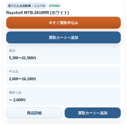
折りたたみ自転車・ミニベロ
OTOMO
Raychell MTB-2618RR [ホワイト]
今すぐ買取申込み
買取カートへ追加
新品
5,300〜21,500
円
中古品
2,600〜16,100
円
傷有り品
2,600
〜
円
商品詳細
買取カートへ追加