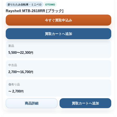
折りたたみ自転車・ミニベロ
OTOMO
Raychell MTB-2618RR [ブラック]
今すぐ買取申込み
買取カートへ追加
新品
5,500〜22,300
円
中古品
2,700〜16,700
円
傷有り品
2,700
〜
円
商品詳細
買取カートへ追加