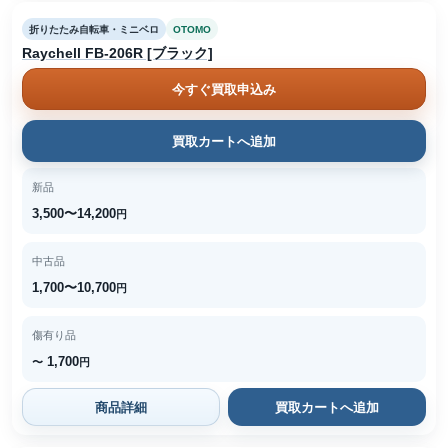
折りたたみ自転車・ミニベロ
OTOMO
Raychell FB-206R [ブラック]
今すぐ買取申込み
買取カートへ追加
新品
3,500〜14,200
円
中古品
1,700〜10,700
円
傷有り品
1,700
〜
円
商品詳細
買取カートへ追加