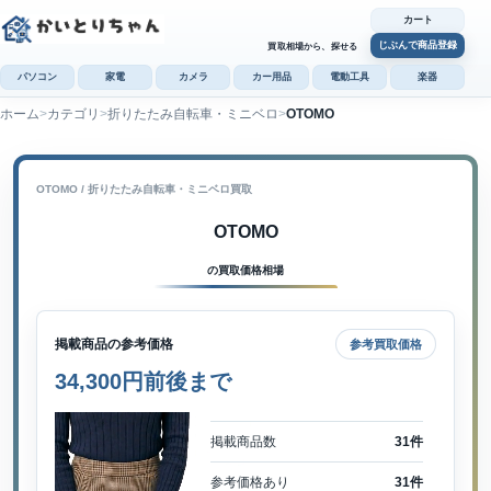
カート
じぶんで商品登録
買取相場から、探せる
パソコン
家電
カメラ
カー用品
電動工具
楽器
ホーム
カテゴリ
折りたたみ自転車・ミニベロ
OTOMO
カ
じぶんで
商品登録
OTOMO / 折りたたみ自転車・ミニベロ買取
OTOMO
の買取価格相場
掲載商品の参考価格
参考買取価格
34,300円前後まで
掲載商品数
31件
参考価格あり
31件