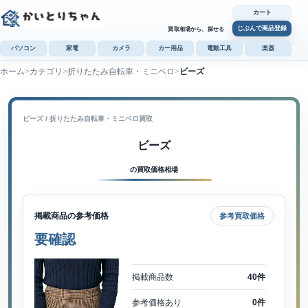
カート
じぶんで商品登録
買取相場から、探せる
パソコン
家電
カメラ
カー用品
電動工具
楽器
ホーム
カテゴリ
折りたたみ自転車・ミニベロ
ビーズ
カ
じぶんで
商品登録
ビーズ / 折りたたみ自転車・ミニベロ買取
ビーズ
の買取価格相場
掲載商品の参考価格
参考買取価格
要確認
掲載商品数
40件
参考価格あり
0件