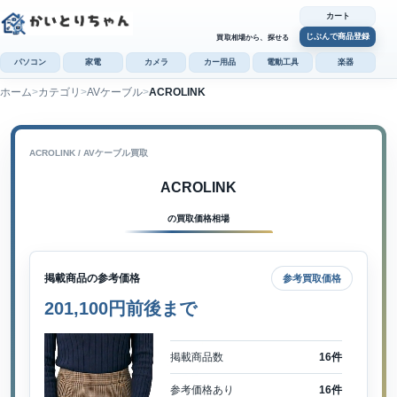
カート
じぶんで商品登録
買取相場から、探せる
パソコン
家電
カメラ
カー用品
電動工具
楽器
ホーム
カテゴリ
AVケーブル
ACROLINK
カ
じぶんで
商品登録
ACROLINK / AVケーブル買取
ACROLINK
の買取価格相場
掲載商品の参考価格
参考買取価格
201,100円前後まで
掲載商品数
16件
参考価格あり
16件