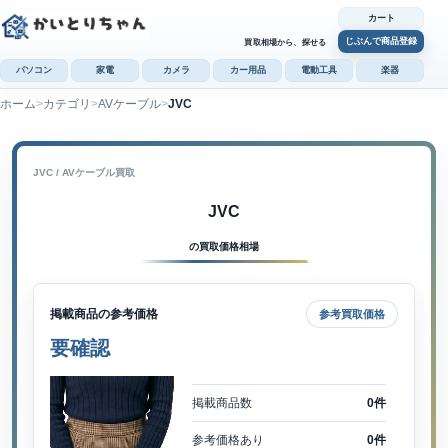
カート
じぶんで商品登録
買取相場から、探せる
パソコン
家電
カメラ
カー用品
電動工具
楽器
ホーム
カテゴリ
AVケーブル
JVC
カ
じぶんで
商品登録
JVC / AVケーブル買取
JVC
の買取価格相場
掲載商品の参考価格
参考買取価格
要確認
掲載商品数
0件
参考価格あり
0件