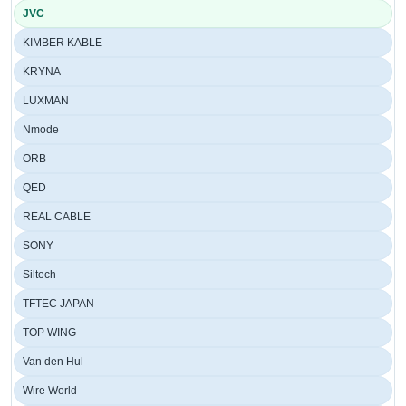
JVC
KIMBER KABLE
KRYNA
LUXMAN
Nmode
ORB
QED
REAL CABLE
SONY
Siltech
TFTEC JAPAN
TOP WING
Van den Hul
Wire World