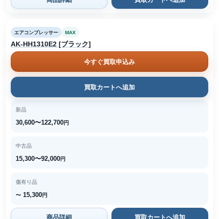
エアコンプレッサー
MAX
AK-HH1310E2 [ブラック]
今すぐ買取申込み
買取カートへ追加
新品
30,600〜122,700
円
中古品
15,300〜92,000
円
傷有り品
15,300
〜
円
商品詳細
買取カートへ追加