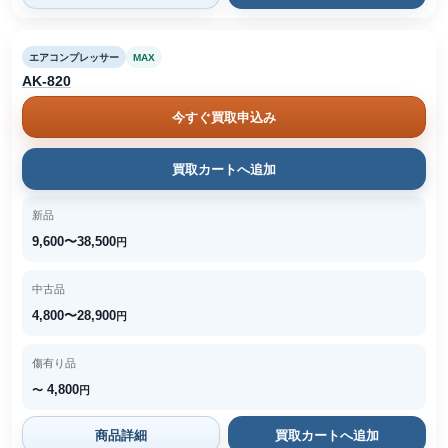
エアコンプレッサー
MAX
AK-820
今すぐ買取申込み
買取カートへ追加
新品
9,600〜38,500
円
中古品
4,800〜28,900
円
傷有り品
4,800
〜
円
商品詳細
買取カートへ追加