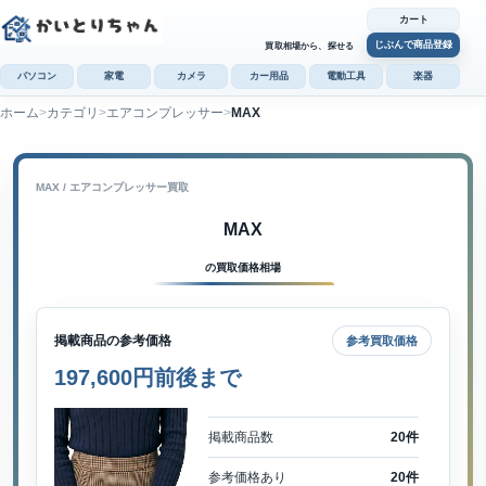
カート
じぶんで商品登録
買取相場から、探せる
パソコン
家電
カメラ
カー用品
電動工具
楽器
ホーム
カテゴリ
エアコンプレッサー
MAX
カ
じぶんで
商品登録
MAX / エアコンプレッサー買取
MAX
の買取価格相場
掲載商品の参考価格
参考買取価格
197,600円前後まで
掲載商品数
20件
参考価格あり
20件