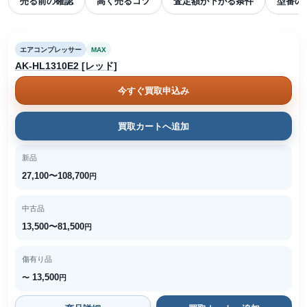
売る前の確認
高く売るコツ
査定額が下がる条件
型番の
エアコンプレッサー
MAX
AK-HL1310E2 [レッド]
今すぐ買取申込み
買取カートへ追加
新品
27,100〜108,700
円
中古品
13,500〜81,500
円
傷有り品
13,500
〜
円