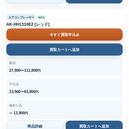
エアコンプレッサー
MAX
AK-HH1310E2 [レッド]
今すぐ買取申込み
買取カートへ追加
新品
27,900〜111,800
円
中古品
13,900〜83,800
円
傷有り品
13,900
〜
円
商品詳細
買取カートへ追加