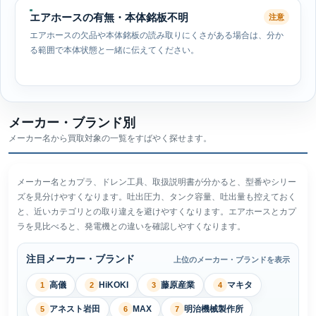
エアホースの有無・本体銘板不明
注意
エアホースの欠品や本体銘板の読み取りにくさがある場合は、分か
る範囲で本体状態と一緒に伝えてください。
メーカー・ブランド別
メーカー名から買取対象の一覧をすばやく探せます。
メーカー名とカプラ、ドレン工具、取扱説明書が分かると、型番やシリー
ズを見分けやすくなります。吐出圧力、タンク容量、吐出量も控えておく
と、近いカテゴリとの取り違えを避けやすくなります。エアホースとカプ
ラを見比べると、発電機との違いを確認しやすくなります。
注目メーカー・ブランド
上位のメーカー・ブランドを表示
高儀
HiKOKI
藤原産業
マキタ
1
2
3
4
アネスト岩田
MAX
明治機械製作所
5
6
7