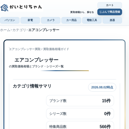
カート
じぶんで商品登録
買取相場から、探せる
パソコン
家電
カメラ
カー用品
電動工具
楽器
ホーム
カテゴリ
エアコンプレッサー
カ
じぶんで
エアコンプレッサー買取
 / 
買取価格相場ガイド
商品登録
エアコンプレッサー内で検索
エアコンプレッサー
の買取価格相場とブランド・シリーズ一覧
カテゴリ情報サマリ
2026.08.02時点
15件
ブランド数
0件
シリーズ数
566件
特集商品数