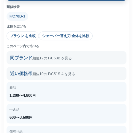
類似検索
F/C70B-3
比較を広げる
ブラウン を比較
シェーバー替え刃 全体を比較
このページ内で比べる
同ブランド
順位12の F/C53B を見る
近い価格帯
順位10の F/C51S-4 を見る
新品
1,200〜4,800
円
中古品
600〜3,600
円
傷有り品