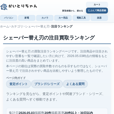
カート
じぶんで商品登録
買取相場から、探せる
パソコン
家電
カメラ
カー用品
電動工具
楽器
ホーム
カテゴリ
シェーバー替え刃
注目ランキング
カ
シェーバー替え刃の注目買取ランキング
じぶんで
商品登録
シェーバー替え刃 の買取注目ランキングページです。注目商品や注目され
やすい型番を一覧で確認したい方に向けて、2026.05.03時点の情報をもと
に注目度の高い商品をまとめています。
本ページの順位は実際の買取件数そのものを示すものではなく、シェーバ
ー替え刃 で注目されやすい商品を比較しやすいよう整理したものです。
ページ内ガイド
査定ポイント
ブランド/シリーズ
よくある質問
ランキングを見ながら、査定ポイントや関連ブランド・シリーズ、
よくある質問へすぐ移動できます。
集計日
掲載数
掲載基準
2026.05.03
20件
20件以上・30日以内