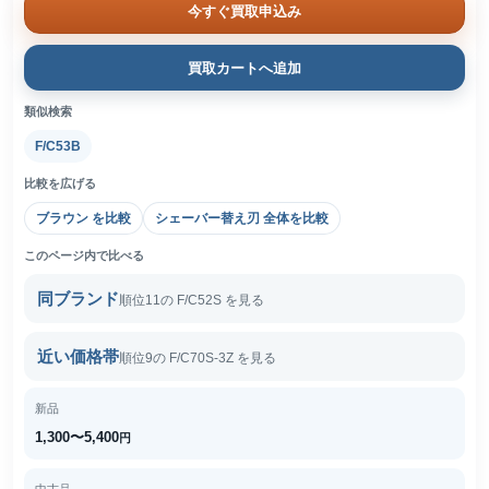
今すぐ買取申込み
買取カートへ追加
類似検索
F/C53B
比較を広げる
ブラウン を比較
シェーバー替え刃 全体を比較
このページ内で比べる
同ブランド
順位11の F/C52S を見る
近い価格帯
順位9の F/C70S-3Z を見る
新品
1,300〜5,400
円