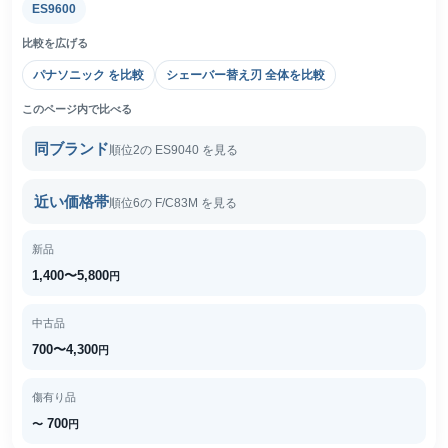
ES9600
比較を広げる
パナソニック を比較
シェーバー替え刃 全体を比較
このページ内で比べる
同ブランド
順位2の ES9040 を見る
近い価格帯
順位6の F/C83M を見る
新品
1,400〜5,800
円
中古品
700〜4,300
円
傷有り品
700
〜
円