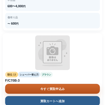
中古品
600〜4,000
円
傷有り品
600
〜
円
順位 13
シェーバー替え刃
ブラウン
F/C70B-3
今すぐ買取申込み
買取カートへ追加