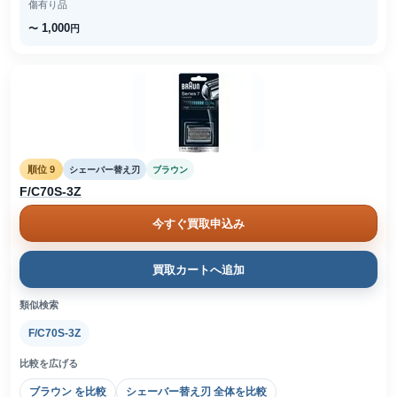
傷有り品
1,000
〜
円
順位 9
シェーバー替え刃
ブラウン
F/C70S-3Z
今すぐ買取申込み
買取カートへ追加
類似検索
F/C70S-3Z
比較を広げる
ブラウン を比較
シェーバー替え刃 全体を比較