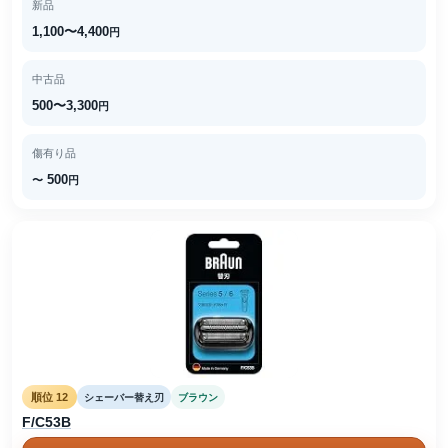
新品
1,100〜4,400
円
中古品
500〜3,300
円
傷有り品
500
〜
円
順位 12
シェーバー替え刃
ブラウン
F/C53B