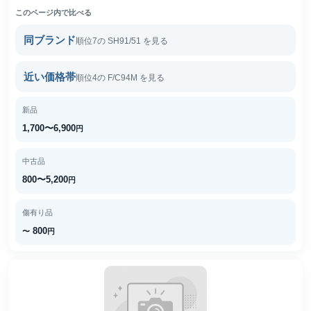
このページ内で比べる
同ブランド
順位7の SH91/51 を見る
近い価格帯
順位4の F/C94M を見る
新品
1,700〜6,900
円
中古品
800〜5,200
円
傷有り品
800
〜
円