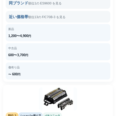
同ブランド
順位1の ES9600 を見る
近い価格帯
順位13の F/C70B-3 を見る
新品
1,200〜4,900
円
中古品
600〜3,700
円
傷有り品
600
〜
円
順位 3
シェーバー替え刃
パナソニック