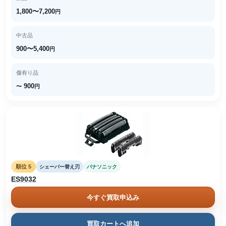
1,800〜7,200
円
中古品
900〜5,400
円
傷有り品
900
〜
円
順位 5
シェーバー替え刃
パナソニック
ES9032
今すぐ買取申込み
買取カートへ追加