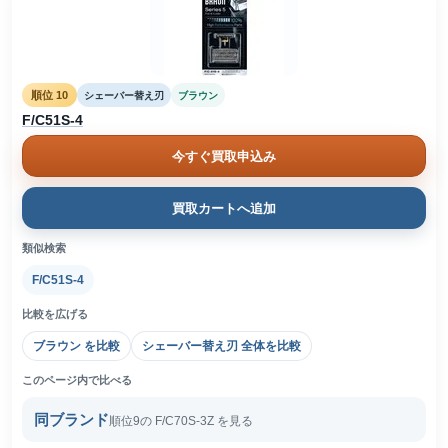
順位 10
シェーバー替え刃
ブラウン
F/C51S-4
今すぐ買取申込み
買取カートへ追加
類似検索
F/C51S-4
比較を広げる
ブラウン を比較
シェーバー替え刃 全体を比較
このページ内で比べる
同ブランド
順位9の F/C70S-3Z を見る