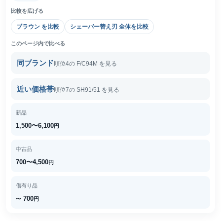
比較を広げる
ブラウン を比較
シェーバー替え刃 全体を比較
このページ内で比べる
同ブランド
順位4の F/C94M を見る
近い価格帯
順位7の SH91/51 を見る
新品
1,500〜6,100
円
中古品
700〜4,500
円
傷有り品
700
〜
円