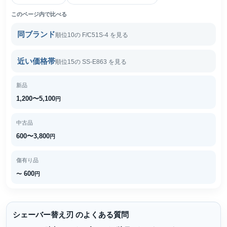
このページ内で比べる
同ブランド
順位10の F/C51S-4 を見る
近い価格帯
順位15の SS-E863 を見る
新品
1,200〜5,100
円
中古品
600〜3,800
円
傷有り品
600
〜
円
シェーバー替え刃 のよくある質問