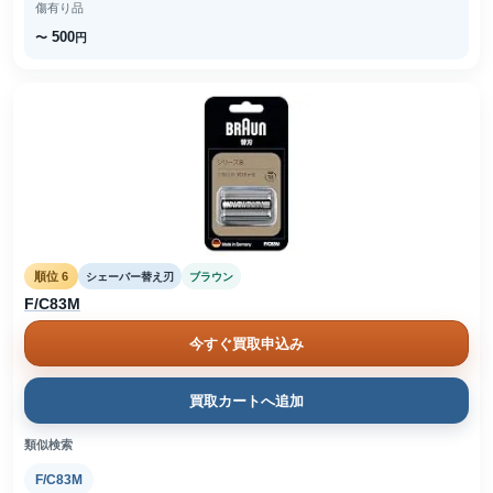
傷有り品
500
〜
円
順位 6
シェーバー替え刃
ブラウン
F/C83M
今すぐ買取申込み
買取カートへ追加
類似検索
F/C83M