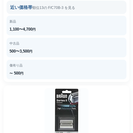
近い価格帯
順位13の F/C70B-3 を見る
新品
1,100〜4,700
円
中古品
500〜3,500
円
傷有り品
500
〜
円