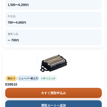
1,500〜6,200
円
中古品
700〜4,600
円
傷有り品
700
〜
円
順位 8
シェーバー替え刃
パナソニック
ES9610
今すぐ買取申込み
買取カートへ追加