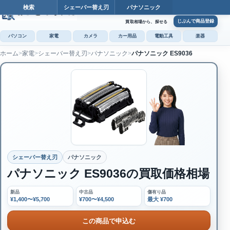
検索
シェーバー替え刃
パナソニック
カート
じぶんで商品登録
買取相場から、探せる
パソコン
家電
カメラ
カー用品
電動工具
楽器
ホーム
家電
シェーバー替え刃
パナソニック
パナソニック ES9036
カ
じぶんで
商品登録
シェーバー替え刃
パナソニック
パナソニック ES9036の買取価格相場
新品
中古品
傷有り品
¥1,400〜¥5,700
¥700〜¥4,500
最大 ¥700
この商品で申込む