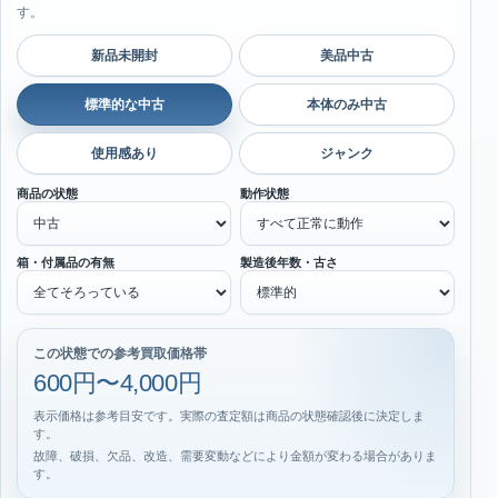
す。
新品未開封
美品中古
標準的な中古
本体のみ中古
使用感あり
ジャンク
商品の状態
動作状態
箱・付属品の有無
製造後年数・古さ
この状態での参考買取価格帯
600円〜4,000円
表示価格は参考目安です。実際の査定額は商品の状態確認後に決定しま
す。
故障、破損、欠品、改造、需要変動などにより金額が変わる場合がありま
す。