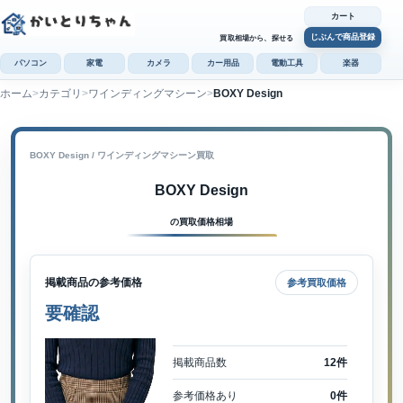
カート
じぶんで商品登録
買取相場から、探せる
パソコン
家電
カメラ
カー用品
電動工具
楽器
ホーム
カテゴリ
ワインディングマシーン
BOXY Design
カ
じぶんで
商品登録
BOXY Design / ワインディングマシーン買取
BOXY Design
の買取価格相場
掲載商品の参考価格
参考買取価格
要確認
掲載商品数
12件
参考価格あり
0件