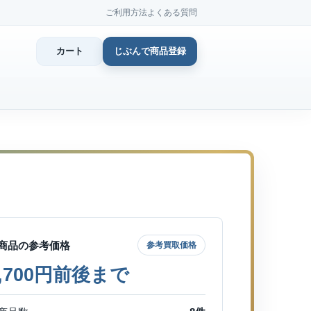
ご利用方法
よくある質問
カート
じぶんで商品登録
カ
じぶん
商品登
商品の参考価格
参考買取価格
8,700円前後まで