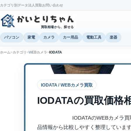
カテゴリ別データ
法人買取
お問い合わせ
買取相場から、探せる
パソコン
家電
カメラ
カー用品
電動工具
楽器
ホーム
カテゴリ
WEBカメラ
IODATA
IODATA / WEBカメラ買取
IODATA
の買取価格
IODATAのWEBカメ
品情報から比較しやすく整理していま