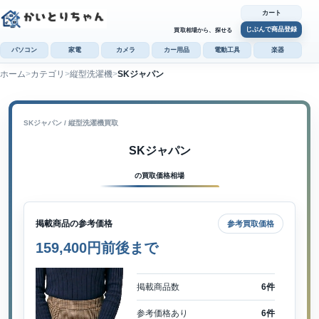
カート
じぶんで商品登録
買取相場から、探せる
パソコン
家電
カメラ
カー用品
電動工具
楽器
ホーム
カテゴリ
縦型洗濯機
SKジャパン
カ
じぶんで
商品登録
SKジャパン / 縦型洗濯機買取
SKジャパン
の買取価格相場
掲載商品の参考価格
参考買取価格
159,400円前後まで
掲載商品数
6件
参考価格あり
6件