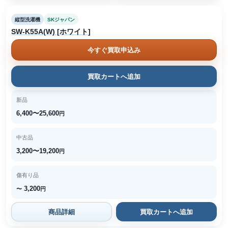
縦型洗濯機
SKジャパン
SW-K55A(W) [ホワイト]
今すぐ買取申込み
買取カートへ追加
新品
6,400〜25,600
円
中古品
3,200〜19,200
円
傷有り品
3,200
〜
円
商品詳細
買取カートへ追加