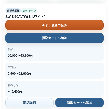
縦型洗濯機
SKジャパン
SW-K90AV(W) [ホワイト]
今すぐ買取申込み
買取カートへ追加
新品
10,900〜43,800
円
中古品
5,400〜32,800
円
傷有り品
5,400
〜
円
商品詳細
買取カートへ追加