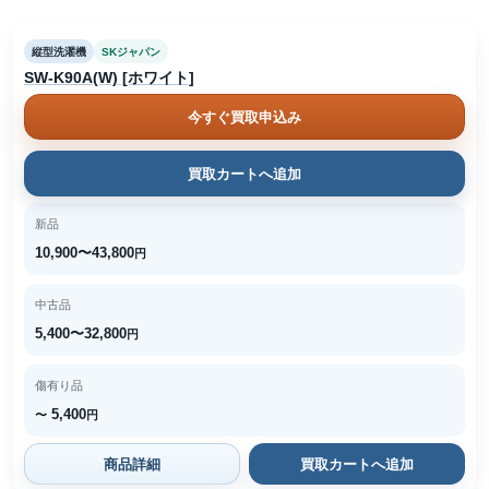
縦型洗濯機
SKジャパン
SW-K90A(W) [ホワイト]
今すぐ買取申込み
買取カートへ追加
新品
10,900〜43,800
円
中古品
5,400〜32,800
円
傷有り品
5,400
〜
円
商品詳細
買取カートへ追加