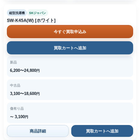
縦型洗濯機
SKジャパン
SW-K45A(W) [ホワイト]
今すぐ買取申込み
買取カートへ追加
新品
6,200〜24,800
円
中古品
3,100〜18,600
円
傷有り品
3,100
〜
円
商品詳細
買取カートへ追加