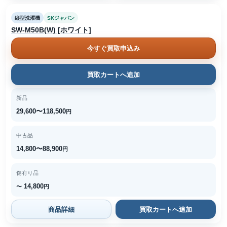
縦型洗濯機
SKジャパン
SW-M50B(W) [ホワイト]
今すぐ買取申込み
買取カートへ追加
新品
29,600〜118,500
円
中古品
14,800〜88,900
円
傷有り品
14,800
〜
円
商品詳細
買取カートへ追加