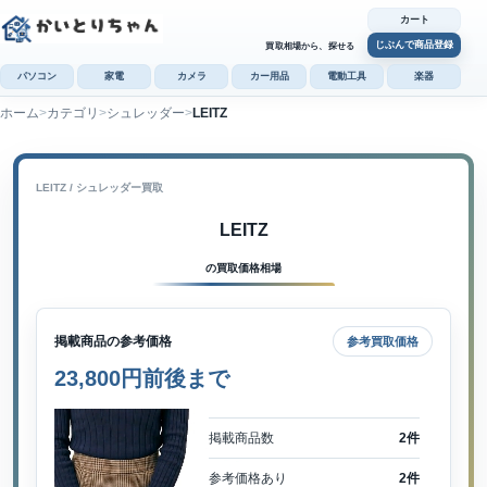
カート
じぶんで商品登録
買取相場から、探せる
パソコン
家電
カメラ
カー用品
電動工具
楽器
ホーム
カテゴリ
シュレッダー
LEITZ
カ
じぶんで
商品登録
LEITZ / シュレッダー買取
LEITZ
の買取価格相場
掲載商品の参考価格
参考買取価格
23,800円前後まで
掲載商品数
2件
参考価格あり
2件